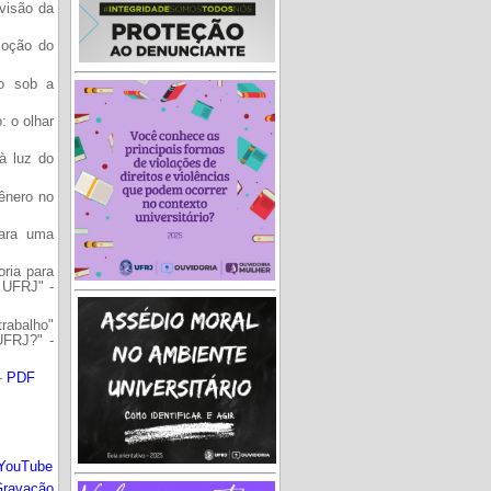
visão da
moção do
ho sob a
: o olhar
à luz do
ênero no
para uma
oria para
 UFRJ" -
rabalho"
UFRJ?" -
-
PDF
YouTube
ravação