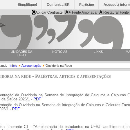
Simplifique!
Comunica BR
Participe
Acesso à infor
C
A+
A
Aplicar Contraste
Fonte Ampliada
Restaurar Fonte
UNIDADES DA
NOTÍCIAS
LINKS
MA
UFRJ
 aqui:
Início
Apresentação
Ouvidoria na Rede
idoria na rede - Palestras, artigos e apresentações
entação da Ouvidoria na Semana de Integração de Calouros e Calouras C
s da Saúde 2026/1 -
PDF
entação da Ouvidoria na Semana de Integração de Calouros e Calouras Facu
026/1 -
PDF
oria Itinerante CT - "Ambientação de estudantes na UFRJ: acolhimento, in