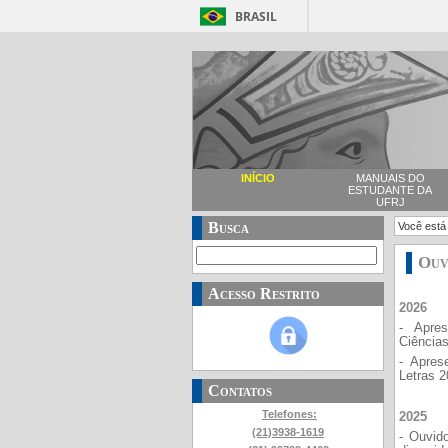
BRASIL
INÍCIO
MANUAIS DO
ESTUDANTE DA
UFRJ
Busca
Você está
Ouv
Acesso Restrito
2026
- Apres
Ciência
- Apres
Letras 2
Contatos
Telefones:
2025
(21)3938-1619
- Ouvid