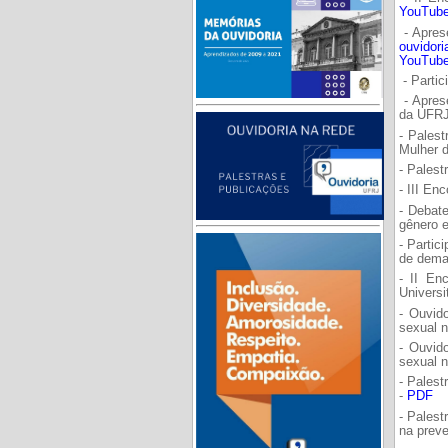
YouTub
- Apres
ouvidor
YouTube
- Parti
- Apres
da UFRJ
- Palest
Mulher
- Pales
- III En
- Debate
gênero e
- Partic
de dema
- II En
Universi
- Ouvido
sexual n
- Ouvid
sexual n
- Palest
-
PDF
- Palest
na preve