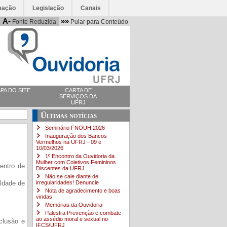
mação
Legislação
Canais
A-
»»
Fonte Reduzida
Pular para Conteúdo
PA DO SITE
CARTA DE
SERVIÇOS DA
UFRJ
Últimas notícias
Seminário FNOUH 2026
Inauguração dos Bancos
Vermelhos na UFRJ - 09 e
10/03/2026
1º Encontro da Ouvidoria da
Mulher com Coletivos Femininos
entro de
Discentes da UFRJ
Não se cale diante de
irregularidades! Denuncie
ldade de
Nota de agradecimento e boas
vindas
Memórias da Ouvidoria
Palestra Prevenção e combate
ao assédio moral e sexual no
clusão e
IFCS/UFRJ