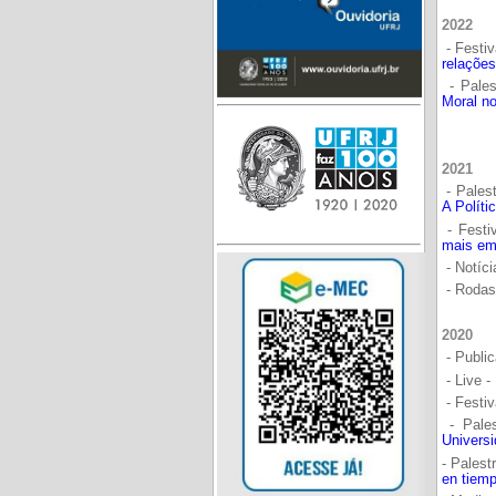
2022
- Festi
relações
- Pales
Moral no
2021
- Palest
A Políti
- Festi
mais em
- Notíc
- Rodas
2020
- Publi
- Live -
- Festi
- Pale
Universi
- Palest
en tiem