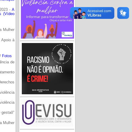
/2023 -
A
s (Vídeo
a Mulher
e Apoio à
/
Fotos
lência de
ratamento
Derechos
violência
iolência
e gestaõ"
da Mulher