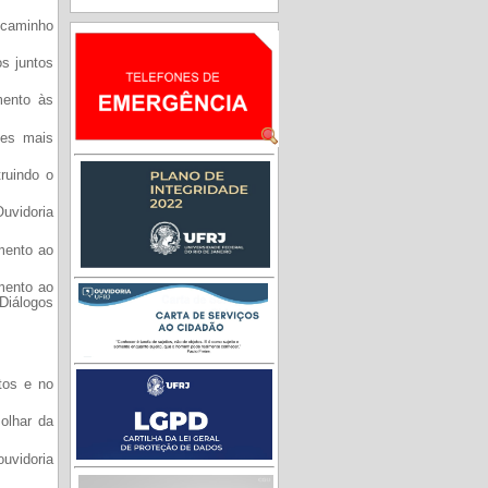
 caminho
os juntos
mento às
ões mais
ruindo o
Ouvidoria
amento ao
amento ao
Diálogos
tos e no
 olhar da
uvidoria