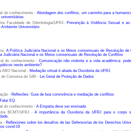
val do conhecimento -
Abordagem dos conflitos, um caminho para a humaniz
 universitárias
tra Faculdade de Odontologia/UFRJ-
Prevenção à Violência Sexual e ao
 Ambiente Universitário
ra:
A Política Judiciária Nacional e os Meios consensuais de Resolução de 
ca Judiciária Nacional e os Meios consensuais de Resolução de Conflitos
val do conhecimento -
Comunicação não violenta e a vida acadêmica: pod
páticos neste ambiente?
ia ABO Nacional -
Mediação virtual é aliada da Ouvidoria da UFRJ
.
 de Conversa do SiBI -
Lei Geral de Proteção de Dados
cação -
Reflexões: Guia de boa convivência e mediação de conflitos
Falaí EQ
val do conhecimento -
A Empatia deve ser ensinada
stra BCMT/UFRJ -
A importância da Ouvidoria da UFRJ para o corpo s
dade.
ra -
Reflexiones sobre los desafíos de las Defensorías de los Derechos Unive
pos covid-19