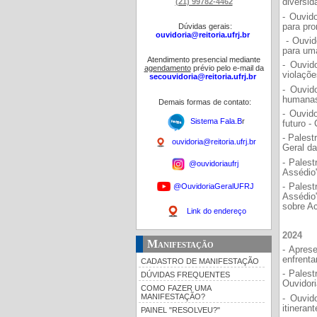
(21) 99782-4462
diversid
- Ouvid
para pro
Dúvidas gerais:
ouvidoria@reitoria.ufrj.br
- Ouvido
para uma
Atendimento presencial mediante
- Ouvid
agendamento
prévio pelo e-mail da
violaçõe
secouvidoria@reitoria.ufrj.br
- Ouvid
humanas
Demais formas de contato:
- Ouvid
Sistema Fala.B
r
futuro -
- Palest
ouvidoria@reitoria.ufrj.br
Geral d
- Palest
@ouvidoriaufrj
Assédio"
@OuvidoriaGeralUFRJ
- Palest
Assédio
sobre Ac
Link do endereço
2024
Manifestação
- Apres
enfrenta
CADASTRO DE MANIFESTAÇÃO
- Palest
DÚVIDAS FREQUENTES
Ouvidori
COMO FAZER UMA
MANIFESTAÇÃO?
- Ouvid
itineran
PAINEL "RESOLVEU?"