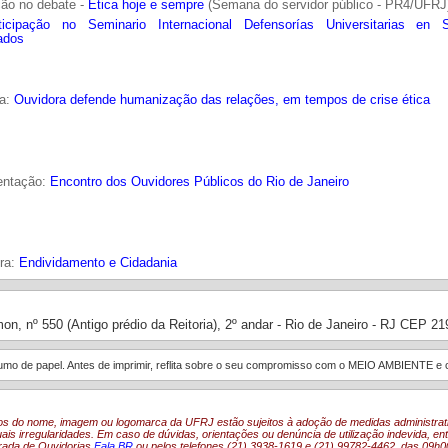
ção no debate -
Ética hoje e sempre
(Semana do servidor público - PR4/UFRJ
ticipação no Seminario Internacional Defensorías Universitarias en 
ados
ia:
Ouvidora defende humanização das relações, em tempos de crise ética
entação:
Encontro dos Ouvidores Públicos do Rio de Janeiro
ra:
Endividamento e Cidadania
on, nº 550 (Antigo prédio da Reitoria), 2º andar - Rio de Janeiro - RJ CEP 2
sumo de papel. Antes de imprimir, reflita sobre o seu compromisso com o MEIO AMBIENTE
os do nome, imagem ou logomarca da UFRJ estão sujeitos à adoção de medidas administrati
ais irregularidades. Em caso de dúvidas, orientações ou denúncia de utilização indevida, 
grada de Ouvidorias
Fala.BR
ou pelos telefones (21) 3938-1619 e (21) 99782-4462, das 09h0