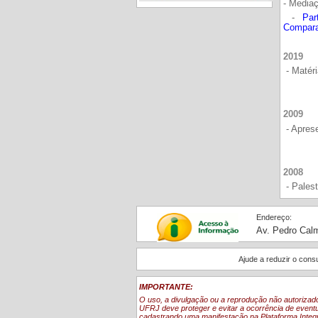
- Media
-
Par
Compar
2019
- Matér
2009
- Apres
2008
- Palest
Endereço:
Av. Pedro Calm
Ajude a reduzir o con
IMPORTANTE:
O uso, a divulgação ou a reprodução não autorizad
UFRJ deve proteger e evitar a ocorrência de eventu
cadastrando uma manifestação
na Plataforma Inte