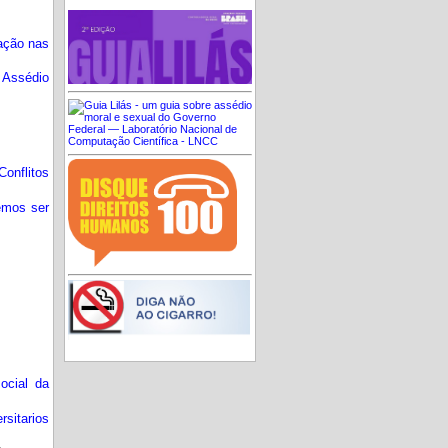
ação nas
 Assédio
Conflitos
emos ser
ocial da
rsitarios