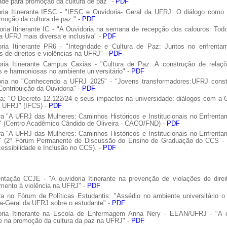
ade para promoção da cultura de paz" -
PDF
oria Itinerante IESC - "IESC e Ouvidoria- Geral da UFRJ: O diálogo como
moção da cultura de paz." -
PDF
ria Itinerante IC - "A Ouvidoria na semana de recepção dos calouros: Tod
 UFRJ mais diversa e inclusiva" -
PDF
oria Itinerante PR6 - "Integridade e Cultura de Paz: Juntos no enfrenta
s de direitos e violências na UFRJ" -
PDF
oria Itinerante Campus Caxias - "Cultura de Paz: A construção de relaç
 e harmoniosas no ambiente universitário" -
PDF
oria no "Conhecendo a UFRJ 2025" - "Jovens transformadores:UFRJ const
 Contribuição da Ouvidoria" -
PDF
ra: "O Decreto 12.122/24 e seus impactos na universidade: diálogos com a 
a UFRJ" (IFCS) -
PDF
ra "A UFRJ das Mulheres: Caminhos Históricos e Institucionais no Enfrent
 (Centro Acadêmico Cândido de Oliveira -
CACO/FND) -
PDF
ra "A UFRJ das Mulheres: Caminhos Históricos e Institucionais no Enfrent
" (2º Fórum Permanente de Discussão do Ensino de Graduação do CCS - 
essibilidade e Inclusão no CCS). -
PDF
entação CCJE - "A ouvidoria Itinerante na prevenção de violações de direi
mento à violência na UFRJ" -
PDF
ra no Fórum de Políticas Estudantis: "Assédio no ambiente universitário o
a-Geral da UFRJ sobre o estudante" -
PDF
oria Itinerante na Escola de Enfermagem Anna Nery - EEAN/UFRJ - "A o
te na promoção da cultura da paz na UFRJ" -
PDF