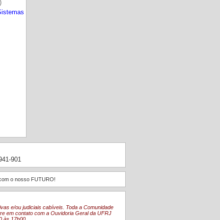
)
Sistemas
1941-901
 e com o nosso FUTURO!
vas e/ou judiciais cabíveis. Toda a Comunidade
entre em contato com a Ouvidoria Geral da UFRJ
0 às 17h00.