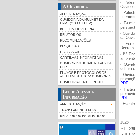
- Pales
A Ouvidoria
Ouvidori
- Pales
APRESENTAÇÃO
Letrame
OUVIDORIA DA MULHER DA
- Festi
UFRJ (OG MULHER)
perspect
BOLETIM OUVIDORIA
- Ouvido
RELATÓRIOS
da Ouvi
RECOMENDAÇÕES
- Event
PESQUISAS
Decreto 
LEGISLAÇÃO
- IV En
CARTILHAS INFORMATIVAS
ambiente
OUVIDORIAS HOSPITALARES DA
- Ouvid
UFRJ
cultura 
FLUXOS E PROTOCOLOS DE
- Ouvido
ATENDIMENTOS DA OUVIDORIA
promoçã
OUVIDORIA E INTEGRIDADE
PDF
- Parti
Lei de Acesso à
promovi
Informação
PDF
- Evento
APRESENTAÇÃO
TRANSPARÊNCIA ATIVA
RELATÓRIOS ESTATÍSTICOS
2023
- I Fór
- II En