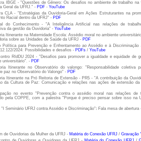
tra IBGE - "Questões de Gênero: Os desafios no ambiente de trabalho na 
a Geral da UFRJ." -
PDF
-
YouTube
tra CLA - "Estratégias da Ouvidoria-Geral em Ações Estruturantes na pro
nto Racial dentro da UFRJ" -
PDF
val do Conhecimento - "A Inteligência Artificial nas relações de trabal
iva da gestão da Ouvidoria" -
YouTube
ria Itinerante na Maternidade Escola: Assédio moral no ambiente universitário
doria sobre as Unidades de Saúde da UFRJ -
PDF
o Política para Prevenção e Enfrentamento ao Assédio e à Discriminação 
12.122/2024: Possibilidades e desafios -
PDFs
/
YouTube
contro RIdDU 2024 - "Desafios para promover a igualdade e equidade de g
 universitário". -
PDF
oria Itinerante no Observatório do valongo: "Responsabilidade coletiva 
de paz no Observatório do Valongo" -
PDF
ria Itinerante na Pró Reitoria de Extensão - PR5 - "A contribuição da Ouvid
o da Cultura de Paz: Comunicação e relações nas ações de extensão da
cipação no evento "Prevenção contra o assédio moral nas relações de t
do pela COPPE, com a palestra "Porque é preciso pensar sobre isso na 
 "I Seminário UFRJ contra Assédio e Discriminação"
:
Fala mesa de abertura 
um de Ouvidorias da Mulher da UFRJ -
Matéria do Conexão UFRJ
/
Gravação 
contro de Ouvidoras e Ouvidores da UFRJ -
Matéria do Conexão UFRJ
/
G