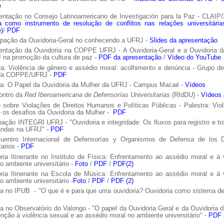
e
entação no Consejo Latinoamericano de Investigación para la Paz - CLAIP
ia como instrumento de resolução de conflitos nas relações universitária
)
/
PDF
cipação da Ouvidoria-Geral no conhecendo a UFRJ -
Slides da apresentação
entação da Ouvidoria na COPPE UFRJ - A Ouvidoria-Geral e a Ouvidoria d
 na promoção da cultura de paz -
PDF da apresentação
/
Vídeo do YouTube
ra: Violência de gênero e assédio moral: acolhimento e denúncia - Grupo d
 da COPPE/UFRJ -
PDF
tra: O Papel da Ouvidoria da Mulher da UFRJ - Campus Macaé -
Vídeos
contro da
Red Iberoamericana de Defensorías Universitarias
(RIdDU) -
Vídeos
 sobre Violações de Direitos Humanos e Políticas Públicas - Palestra: Vio
 os desafios da Ouvidoria da Mulher -
PDF
ipação INTEGRI UFRJ - "Ouvidoria e integridade: Os fluxos para registro e t
ndas na UFRJ" -
PDF
cuentro Internacional de Defensorías y Organismos de Defensa de los 
tarios -
PDF
ria Itinerante no Instituto de Física: Enfrentamento ao assédio moral e à 
o ambiente universitário -
Foto
/
PDF
/
PDF(2)
oria Itinerante na Escola de Música: Enfrentamento ao assédio moral e à v
o ambiente universitário -
Foto
/
PDF
/
PDF (2)
ra no IPUB - "O que é e para que uma ouvidoria? Ouvidoria como sistema d
ra no Observatório do Valongo - "O papel da Ouvidoria Geral e da Ouvidoria 
nção à violência sexual e ao assédio moral no ambiente universitário" -
PDF