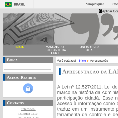
BRASIL
Simplifique!
Co
C
Aplicar Co
INÍCIO
MANUAIS DO
UNIDADES DA
ESTUDANTE DA
UFRJ
UFRJ
Busca
Você está aqui:
Início
Apresentação
Apresentação da LA
Acesso Restrito
A Lei nº 12.527/2011, Lei d
marco na história da Admini
participação cidadã. Esse n
Contatos
acesso à informação como d
traduz em um instrumento 
Telefones:
ferramenta de controle e de
(21)3938-1619