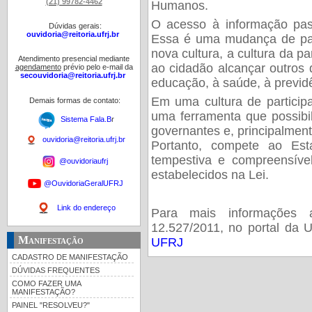
(21) 99782-4462
Humanos.
O acesso à informação pass
Dúvidas gerais:
ouvidoria@reitoria.ufrj.br
Essa é uma mudança de pa
nova cultura, a cultura da p
Atendimento presencial mediante
ao cidadão alcançar outros d
agendamento
prévio pelo e-mail da
secouvidoria@reitoria.ufrj.br
educação, à saúde, à previd
Em uma cultura de particip
Demais formas de contato:
uma ferramenta que possibi
Sistema Fala.B
r
governantes e, principalmente
ouvidoria@reitoria.ufrj.br
Portanto, compete ao Est
tempestiva e compreensíve
@ouvidoriaufrj
estabelecidos na Lei.
@OuvidoriaGeralUFRJ
Link do endereço
Para mais informações
12.527/2011,
no portal da
Manifestação
UFRJ
CADASTRO DE MANIFESTAÇÃO
DÚVIDAS FREQUENTES
COMO FAZER UMA
MANIFESTAÇÃO?
PAINEL "RESOLVEU?"