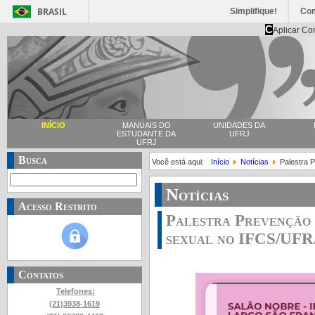
BRASIL
Simplifique!
Co
C
Aplicar Co
INÍCIO
MANUAIS DO
UNIDADES DA
ESTUDANTE DA
UFRJ
UFRJ
Busca
Você está aqui:
Início
Notícias
Palestra 
Notícias
Acesso Restrito
Palestra Prevenção 
sexual no IFCS/UFR
Contatos
Telefones:
(21)3938-1619