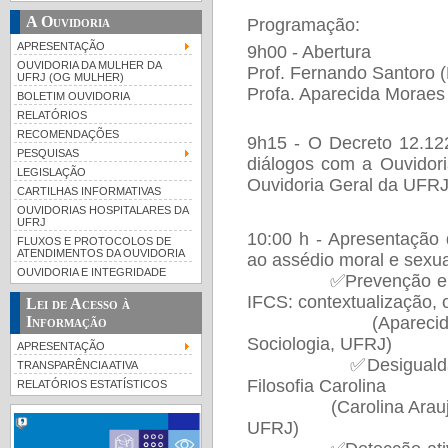
A Ouvidoria
Programação:
APRESENTAÇÃO
9h00 - Abertura
OUVIDORIA DA MULHER DA
Prof. Fernando Santoro (
UFRJ (OG MULHER)
Profa. Aparecida Moraes
BOLETIM OUVIDORIA
RELATÓRIOS
RECOMENDAÇÕES
9h15 - O Decreto 12.12
PESQUISAS
diálogos com a Ouvidori
LEGISLAÇÃO
Ouvidoria Geral da UFRJ
CARTILHAS INFORMATIVAS
OUVIDORIAS HOSPITALARES DA
UFRJ
10:00 h - Apresentação
FLUXOS E PROTOCOLOS DE
ATENDIMENTOS DA OUVIDORIA
ao assédio moral e sexu
OUVIDORIA E INTEGRIDADE
✅Prevenção e combat
IFCS: contextualização, 
Lei de Acesso à
Informação
(Aparecida Moraes
Sociologia, UFRJ)
APRESENTAÇÃO
✅Desigualdades e v
TRANSPARÊNCIA ATIVA
Filosofia Carolina
RELATÓRIOS ESTATÍSTICOS
(Carolina Araujo, pro
UFRJ)