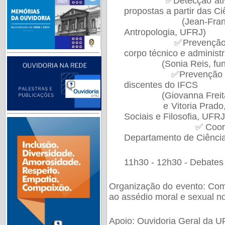
✅Detecção ativa de 
propostas a partir das Ci
(Jean-François Vé
Antropologia, UFRJ)
✅Prevenção e divul
corpo técnico e administ
(Sonia Reis, funcio
✅Prevenção e divul
discentes do IFCS
(Giovanna Freitas, I
e Vitoria Prado, est
Sociais e Filosofia, UFRJ
✅Coordenação da
Departamento de Ciência 
11h30 - 12h30 - Debates
Organização do evento: Com
ao assédio moral e sexual 
Apoio: Ouvidoria Geral da 