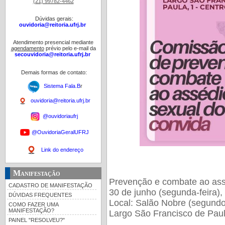
(21) 99782-4462
Dúvidas gerais:
ouvidoria@reitoria.ufrj.br
Atendimento presencial mediante
agendamento
prévio pelo e-mail da
secouvidoria@reitoria.ufrj.br
Demais formas de contato:
Sistema Fala.B
r
ouvidoria@reitoria.ufrj.br
@ouvidoriaufrj
@OuvidoriaGeralUFRJ
Link do endereço
Manifestação
Prevenção e combate ao ass
CADASTRO DE MANIFESTAÇÃO
30 de junho (segunda-feira),
DÚVIDAS FREQUENTES
Local: Salão Nobre (segund
COMO FAZER UMA
MANIFESTAÇÃO?
Largo São Francisco de Paul
PAINEL "RESOLVEU?"