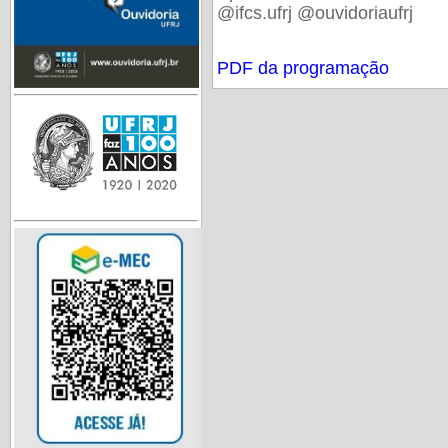
@ifcs.ufrj @ouvidoriaufrj
PDF da programação