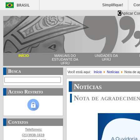
BRASIL
Simplifique!
Co
C
Aplicar Co
INÍCIO
MANUAIS DO
UNIDADES DA
ESTUDANTE DA
UFRJ
UFRJ
Busca
Você está aqui:
Início
Notícias
Nota de a
Notícias
Acesso Restrito
Nota de agradecimen
Contatos
Telefones:
(21)3938-1619