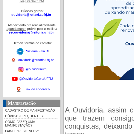
(21) 99782-4462
Dúvidas gerais:
ouvidoria@reitoria.ufrj.br
Atendimento presencial mediante
agendamento
prévio pelo e-mail da
secouvidoria@reitoria.ufrj.br
Demais formas de contato:
Sistema Fala.B
r
ouvidoria@reitoria.ufrj.br
@ouvidoriaufrj
@OuvidoriaGeralUFRJ
Link do endereço
Manifestação
A Ouvidoria, assim c
CADASTRO DE MANIFESTAÇÃO
DÚVIDAS FREQUENTES
que trazem consigo
COMO FAZER UMA
conquistas, deixand
MANIFESTAÇÃO?
PAINEL "RESOLVEU?"