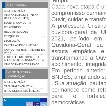
tempo.
A Ouvidoria
Cada nova etapa é u
APRESENTAÇÃO
compromisso perman
OUVIDORIA DA MULHER DA
Ouvir, cuidar e transf
UFRJ (OG MULHER)
BOLETIM OUVIDORIA
A professora Cristin
RELATÓRIOS
ouvidora-geral da 
RECOMENDAÇÕES
PESQUISAS
2021, período em 
LEGISLAÇÃO
Ouvidoria-Geral da 
CARTILHAS INFORMATIVAS
OUVIDORIAS HOSPITALARES DA
escuta empática e
UFRJ
transformando a Ouv
FLUXOS E PROTOCOLOS DE
ATENDIMENTOS DA OUVIDORIA
acolhimento, integrid
OUVIDORIA E INTEGRIDADE
Em período anterior
Lei de Acesso à
BNDES, ampliando se
Informação
. Sua atuação, pautad
APRESENTAÇÃO
TRANSPARÊNCIA ATIVA
permanece como refe
RELATÓRIOS ESTATÍSTICOS
para o fortaleci
democráticas.