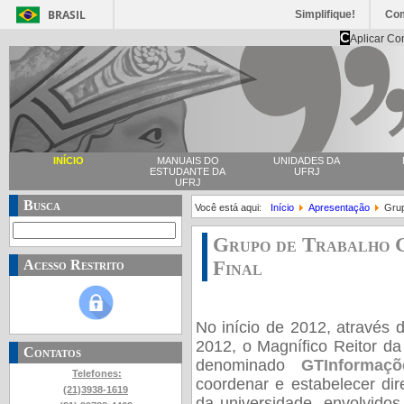
BRASIL
Simplifique!
Co
C
Aplicar Co
INÍCIO
MANUAIS DO
UNIDADES DA
ESTUDANTE DA
UFRJ
UFRJ
Busca
Você está aqui:
Início
Apresentação
Grup
Grupo de Trabalho 
Final
Acesso Restrito
No início de 2012, através d
2012, o Magnífico Reitor d
a
Contatos
denominado
GTInformaçõ
Telefones:
coordenar e estabelecer dir
(21)3938-1619
da universidade, envolvido