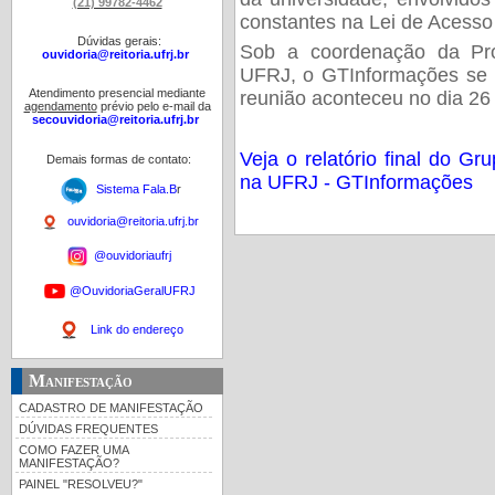
(21) 99782-4462
constantes na Lei de Acess
Dúvidas gerais:
Sob a coordenação da Prof
ouvidoria@reitoria.ufrj.br
UFRJ, o GTInformações se r
Atendimento presencial mediante
reunião aconteceu no dia 26
agendamento
prévio pelo e-mail da
secouvidoria@reitoria.ufrj.br
Veja o relatório final do G
Demais formas de contato:
na UFRJ - GTInformações
Sistema Fala.B
r
ouvidoria@reitoria.ufrj.br
@ouvidoriaufrj
@OuvidoriaGeralUFRJ
Link do endereço
Manifestação
CADASTRO DE MANIFESTAÇÃO
DÚVIDAS FREQUENTES
COMO FAZER UMA
MANIFESTAÇÃO?
PAINEL "RESOLVEU?"