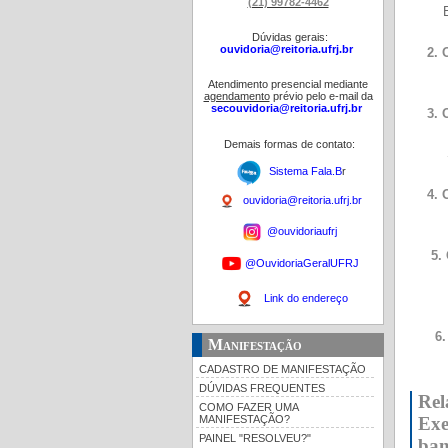
(21) 99782-4462
E-m
Dúvidas gerais:
ouvidoria@reitoria.ufrj.br
2. Ouvi
E-m
Atendimento presencial mediante
agendamento
prévio pelo e-mail da
secouvidoria@reitoria.ufrj.br
3. Ouvi
E-m
Demais formas de contato:
Sit
Sistema Fala.B
r
4. Ouvi
ouvidoria@reitoria.ufrj.br
E-m
@ouvidoriaufrj
5. Ouvi
@OuvidoriaGeralUFRJ
E-m
Si
Link do endereço
6. Ouv
Manifestação
E-m
CADASTRO DE MANIFESTAÇÃO
DÚVIDAS FREQUENTES
Rel
COMO FAZER UMA
MANIFESTAÇÃO?
Exe
PAINEL "RESOLVEU?"
ban