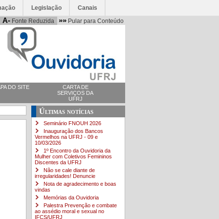
mação
Legislação
Canais
A-
»»
Fonte Reduzida
Pular para Conteúdo
PA DO SITE
CARTA DE
SERVIÇOS DA
UFRJ
Últimas notícias
Seminário FNOUH 2026
Inauguração dos Bancos
Vermelhos na UFRJ - 09 e
10/03/2026
1º Encontro da Ouvidoria da
Mulher com Coletivos Femininos
Discentes da UFRJ
Não se cale diante de
irregularidades! Denuncie
Nota de agradecimento e boas
vindas
Memórias da Ouvidoria
Palestra Prevenção e combate
ao assédio moral e sexual no
IFCS/UFRJ