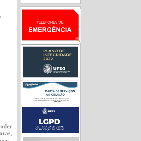
) -
oder
oras,
aqui