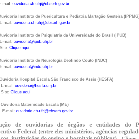
ail:
ouvidoria.ch-ufrj@ebserh.gov.br
doria Instituto de Puericultura e Pediatria Martagão Gesteira (IPPMG
ail:
ouvidoria.ch-ufrj@ebserh.gov.br
doria Instituto de Psiquiatria da Universidade do Brasil (IPUB)
ail:
ouvidoria@ipub.ufrj.br
e:
Clique aqui
doria Instituto de Neurologia Deolindo Couto (INDC)
ail:
ouvidoria@indc.ufrj.br
doria Hospital Escola São Francisco de Assis (HESFA)
ail:
ouvidoria@hesfa.ufrj.br
te:
Clique aqui
idoria Maternidade Escola (ME)
ail:
ouvidoria.ch-ufrj@ebserh.gov.br
ação de ouvidorias de órgãos e entidades do P
cutivo Federal (entre eles ministérios, agências regulad
cos, instituições de ensino e hospitais públicos) -
Clique 