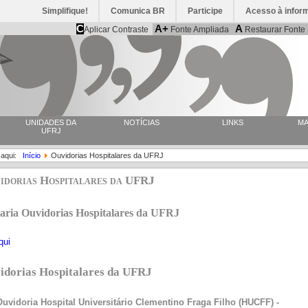
Simplifique!
Comunica BR
Participe
Acesso à infor
C
A+
A
Aplicar Contraste
Fonte Ampliada
Restaurar Fonte
UNIDADES DA
NOTÍCIAS
LINKS
MA
UFRJ
 aqui:
Início
Ouvidorias Hospitalares da UFRJ
idorias Hospitalares da UFRJ
aria Ouvidorias Hospitalares da UFRJ
qui
idorias Hospitalares da UFRJ
doria Hospital Universitário Clementino Fraga Filho (HUCFF) -