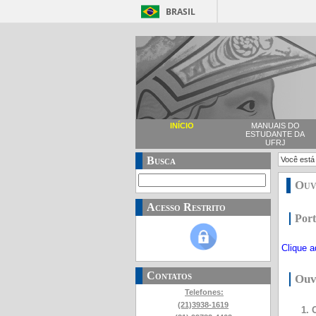
BRASIL
INÍCIO
MANUAIS DO
ESTUDANTE DA
UFRJ
Busca
Você está
Ouv
Acesso Restrito
Port
Clique a
Contatos
Ouv
Telefones:
(21)3938-1619
1. Ouvi