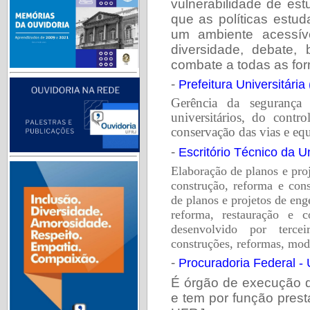
vulnerabilidade de es
que as políticas estud
um ambiente acessíve
diversidade, debate
combate a todas as for
-
Prefeitura Universitária
Gerência da segurança
universitários, do contr
conservação das vias e eq
-
Escritório Técnico da U
Elaboração de planos e proj
construção, reforma e co
de planos e projetos de enge
reforma, restauração e c
desenvolvido por terce
construções, reformas, mod
-
Procuradoria Federal -
É órgão de execução d
e tem por função presta