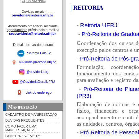
(21) 99782-4462
REITORIA
Dúvidas gerais:
ouvidoria@reitoria.ufrj.br
-
Reitoria UFRJ
Atendimento presencial mediante
agendamento
prévio pelo e-mail da
-
Pró-Reitoria de Gradu
secouvidoria@reitoria.ufrj.br
C
oordenação dos cursos d
Demais formas de contato:
execução pelos centros e un
Sistema Fala.B
r
-
Pró-Reitoria de Pós-gr
ouvidoria@reitoria.ufrj.br
F
ormulação, coordenaç
@ouvidoriaufrj
funcionamento dos curso
para avaliação e registro da
@OuvidoriaGeralUFRJ
-
Pró-Reitoria de Plan
Link do endereço
(PR3)
E
laboração de normas e c
Manifestação
físico, financeiro e orç
CADASTRO DE MANIFESTAÇÃO
acompanhamento e controle
DÚVIDAS FREQUENTES
as unidades, centros, órgão
COMO FAZER UMA
MANIFESTAÇÃO?
-
Pró-Reitoria de Pessoal
PAINEL "RESOLVEU?"