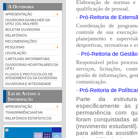
E
laboração de normas e 
A Ouvidoria
qualificação de pessoal.
APRESENTAÇÃO
-
Pró-Reitoria de Extens
OUVIDORIA DA MULHER DA
UFRJ (OG MULHER)
C
oordenação de programa
BOLETIM OUVIDORIA
controle de sua execução 
RELATÓRIOS
planejamento e supervisã
RECOMENDAÇÕES
desportivas, recreativas e e
PESQUISAS
-
Pró-Reitoria de Gestã
LEGISLAÇÃO
CARTILHAS INFORMATIVAS
Responsável pelos process
OUVIDORIAS HOSPITALARES DA
serviços, licitações, con
UFRJ
gestão de informações, ges
FLUXOS E PROTOCOLOS DE
ATENDIMENTOS DA OUVIDORIA
comunicação.
OUVIDORIA E INTEGRIDADE
-
Pró-Reitoria de Polític
Lei de Acesso à
Parte da estrutur
Informação
especificamente às p
APRESENTAÇÃO
permanência com qua
TRANSPARÊNCIA ATIVA
foram conquistadas a
RELATÓRIOS ESTATÍSTICOS
(movimento estudantil
para além da assistên