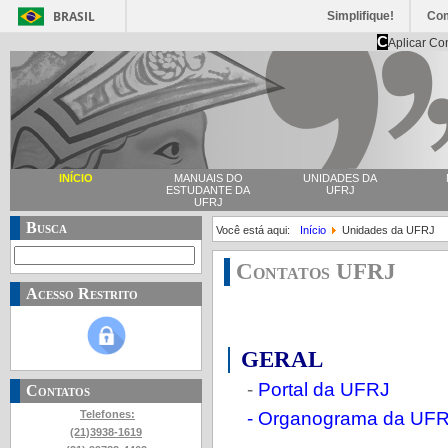
BRASIL
Simplifique!
Co
C
Aplicar Co
INÍCIO
MANUAIS DO
UNIDADES DA
ESTUDANTE DA
UFRJ
UFRJ
Busca
Você está aqui:
Início
Unidades da UFRJ
Contatos UFRJ
Acesso Restrito
GERAL
-
Portal da UFRJ
Contatos
- Organograma da UF
Telefones:
(21)3938-1619