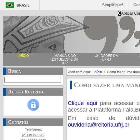
BRASIL
Simplifique!
Co
C
Aplicar Co
INÍCIO
MANUAIS DO
UNIDADES DA
ESTUDANTE DA
UFRJ
UFRJ
Busca
Você está aqui:
Início
Como fazer uma mani
Como fazer uma man
Acesso Restrito
Clique aqui
para acessar o
acessar a Plataforma Fala.B
Em caso de dúvid
Contatos
ouvidoria@reitoria.ufrj.br
Telefones:
(21)3938-1619