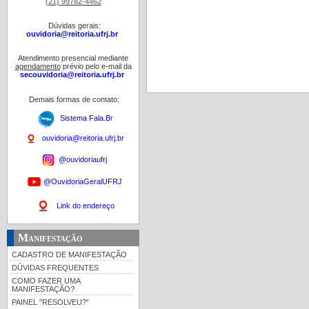
(21) 99782-4462
Dúvidas gerais:
ouvidoria@reitoria.ufrj.br
Atendimento presencial mediante
agendamento
prévio pelo e-mail da
secouvidoria@reitoria.ufrj.br
Demais formas de contato:
Sistema Fala.B
r
ouvidoria@reitoria.ufrj.br
@ouvidoriaufrj
@OuvidoriaGeralUFRJ
Link do endereço
Manifestação
CADASTRO DE MANIFESTAÇÃO
DÚVIDAS FREQUENTES
COMO FAZER UMA
MANIFESTAÇÃO?
PAINEL "RESOLVEU?"