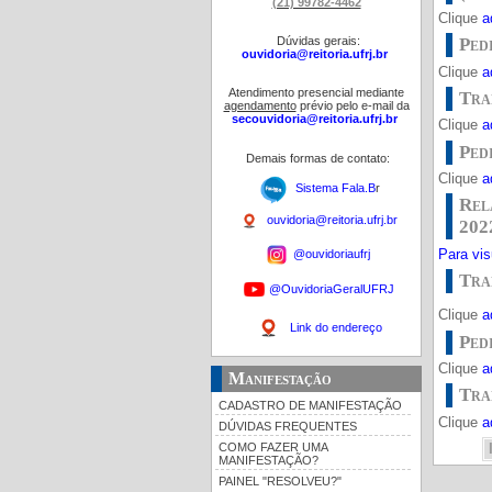
(21) 99782-4462
Clique
a
Dúvidas gerais:
Ped
ouvidoria@reitoria.ufrj.br
Clique
a
Atendimento presencial mediante
Tra
agendamento
prévio pelo e-mail da
secouvidoria@reitoria.ufrj.br
Clique
a
Ped
Demais formas de contato:
Clique
a
Sistema Fala.B
r
Rel
ouvidoria@reitoria.ufrj.br
202
Para visu
@ouvidoriaufrj
Tra
@OuvidoriaGeralUFRJ
Clique
a
Link do endereço
Ped
Clique
a
Manifestação
Tra
CADASTRO DE MANIFESTAÇÃO
Clique
a
DÚVIDAS FREQUENTES
COMO FAZER UMA
MANIFESTAÇÃO?
PAINEL "RESOLVEU?"