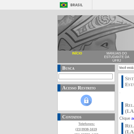
BRASIL
INÍCIO
MANUAIS DO
ESTUDANTE DA
UFRJ
Busca
Você está
Sis
Esta
Acesso Restrito
.
Rel
(LA
Contatos
Clique
a
Telefones:
Rel
(21)3938-1619
(LA