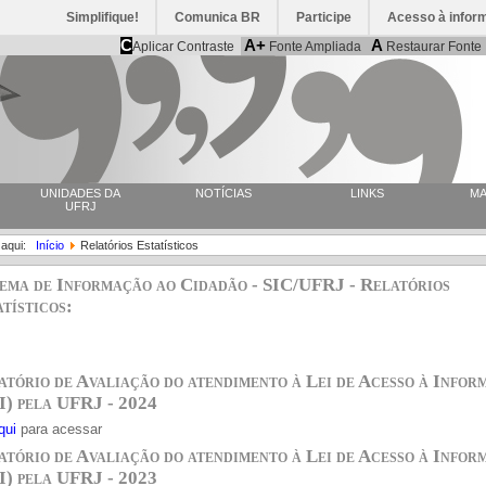
Simplifique!
Comunica BR
Participe
Acesso à infor
C
A+
A
Aplicar Contraste
Fonte Ampliada
Restaurar Fonte
UNIDADES DA
NOTÍCIAS
LINKS
MA
UFRJ
 aqui:
Início
Relatórios Estatísticos
tema de Informação ao Cidadão - SIC/UFRJ - Relatórios
tísticos:
atório de Avaliação do atendimento à Lei de Acesso à Infor
I) pela UFRJ - 2024
qui
para acessar
atório de Avaliação do atendimento à Lei de Acesso à Infor
I) pela UFRJ - 2023