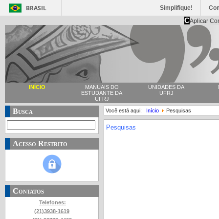
BRASIL
Simplifique!
Co
C
Aplicar Co
INÍCIO
MANUAIS DO
UNIDADES DA
ESTUDANTE DA
UFRJ
UFRJ
Busca
Você está aqui:
Início
Pesquisas
Pesquisas
Acesso Restrito
Contatos
Telefones:
(21)3938-1619