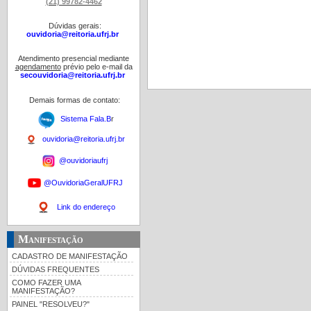
(21) 99782-4462
Dúvidas gerais:
ouvidoria@reitoria.ufrj.br
Atendimento presencial mediante
agendamento
prévio pelo e-mail da
secouvidoria@reitoria.ufrj.br
Demais formas de contato:
Sistema Fala.B
r
ouvidoria@reitoria.ufrj.br
@ouvidoriaufrj
@OuvidoriaGeralUFRJ
Link do endereço
Manifestação
CADASTRO DE MANIFESTAÇÃO
DÚVIDAS FREQUENTES
COMO FAZER UMA
MANIFESTAÇÃO?
PAINEL "RESOLVEU?"