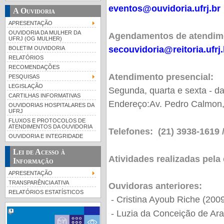
eventos@ouvidoria.ufrj.br
A Ouvidoria
APRESENTAÇÃO
OUVIDORIA DA MULHER DA
Agendamentos de atendime
UFRJ (OG MULHER)
secouvidoria@reitoria.ufrj.
BOLETIM OUVIDORIA
RELATÓRIOS
RECOMENDAÇÕES
Atendimento presencial:
PESQUISAS
LEGISLAÇÃO
Segunda, quarta e sexta - d
CARTILHAS INFORMATIVAS
Endereço:Av. Pedro Calmon, 
OUVIDORIAS HOSPITALARES DA
UFRJ
FLUXOS E PROTOCOLOS DE
ATENDIMENTOS DA OUVIDORIA
Telefones: (21) 3938-1619 
OUVIDORIA E INTEGRIDADE
Lei de Acesso à
Atividades realizadas pela
Informação
APRESENTAÇÃO
TRANSPARÊNCIA ATIVA
Ouvidoras anteriores:
RELATÓRIOS ESTATÍSTICOS
- Cristina Ayoub Riche (2009
- Luzia da Conceição de Ara