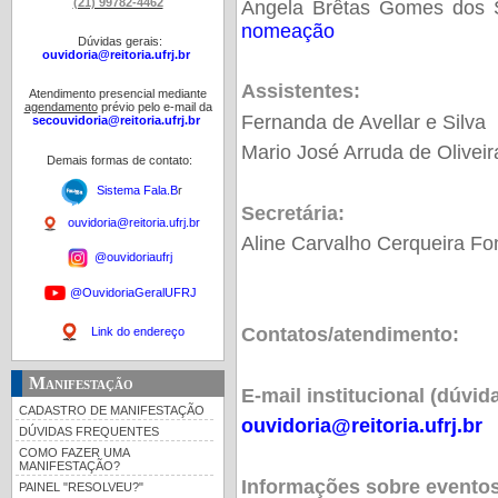
(21) 99782-4462
Angela Brêtas Gomes dos 
nomeação
Dúvidas gerais:
ouvidoria@reitoria.ufrj.br
Assistentes:
Atendimento presencial mediante
agendamento
prévio pelo e-mail da
Fernanda de Avellar e Silva
secouvidoria@reitoria.ufrj.br
Mario José Arruda de Oliveir
Demais formas de contato:
Sistema Fala.B
r
Secretária:
ouvidoria@reitoria.ufrj.br
Aline Carvalho Cerqueira F
@ouvidoriaufrj
@OuvidoriaGeralUFRJ
Contatos/atendimento:
Link do endereço
Manifestação
E-mail institucional (dúvid
CADASTRO DE MANIFESTAÇÃO
ouvidoria@reitoria.ufrj.br
DÚVIDAS FREQUENTES
COMO FAZER UMA
MANIFESTAÇÃO?
Informações sobre eventos
PAINEL "RESOLVEU?"