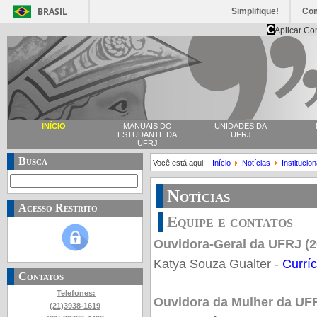
BRASIL
Simplifique!
Co
C
Aplicar Co
INÍCIO
MANUAIS DO
UNIDADES DA
ESTUDANTE DA
UFRJ
UFRJ
Busca
Você está aqui:
Início
Notícias
Institucion
Notícias
Acesso Restrito
Equipe e contatos
Ouvidora-Geral da UFRJ (2
Katya Souza Gualter -
Curríc
Contatos
Telefones:
Ouvidora da Mulher da UFR
(21)3938-1619