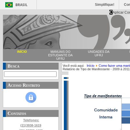
BRASIL
Simplifique!
Co
C
Aplicar Co
INÍCIO
MANUAIS DO
UNIDADES DA
ESTUDANTE DA
UFRJ
UFRJ
Busca
Você está aqui:
Início
Como fazer uma mani
Relatório de Tipo de Manifestante - 2009 à 2011
Acesso Restrito
Contatos
Telefones:
(21)3938-1619