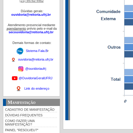
(21) 99782-4462
Dúvidas gerais:
ouvidoria@reitoria.ufrj.br
Atendimento presencial mediante
agendamento
prévio pelo e-mail da
secouvidoria@reitoria.ufrj.br
Demais formas de contato:
Sistema Fala.B
r
ouvidoria@reitoria.ufrj.br
@ouvidoriaufrj
@OuvidoriaGeralUFRJ
Link do endereço
Manifestação
CADASTRO DE MANIFESTAÇÃO
DÚVIDAS FREQUENTES
COMO FAZER UMA
MANIFESTAÇÃO?
PAINEL "RESOLVEU?"