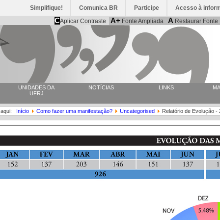
Simplifique!
Comunica BR
Participe
Acesso à infor
C
A+
A
Aplicar Contraste
Fonte Ampliada
Restaurar Fonte
UNIDADES DA
NOTÍCIAS
LINKS
MA
UFRJ
 aqui:
Início
Como fazer uma manifestação?
Uncategorised
Relatório de Evolução -