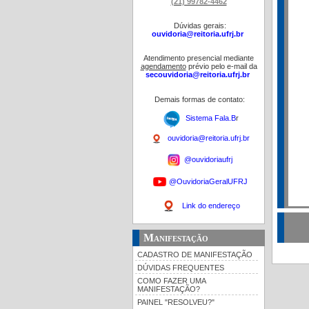
(21) 99782-4462
Dúvidas gerais:
ouvidoria@reitoria.ufrj.br
Atendimento presencial mediante
agendamento
prévio pelo e-mail da
secouvidoria@reitoria.ufrj.br
Demais formas de contato:
Sistema Fala.B
r
ouvidoria@reitoria.ufrj.br
@ouvidoriaufrj
@OuvidoriaGeralUFRJ
Link do endereço
Manifestação
CADASTRO DE MANIFESTAÇÃO
DÚVIDAS FREQUENTES
COMO FAZER UMA
MANIFESTAÇÃO?
PAINEL "RESOLVEU?"