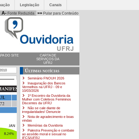
mação
Legislação
Canais
A-
»»
Fonte Reduzida
Pular para Conteúdo
PA DO SITE
CARTA DE
SERVIÇOS DA
UFRJ
Últimas notícias
 2010
Seminário FNOUH 2026
Inauguração dos Bancos
Vermelhos na UFRJ - 09 e
10/03/2026
1º Encontro da Ouvidoria da
Mulher com Coletivos Femininos
Discentes da UFRJ
Não se cale diante de
irregularidades! Denuncie
Nota de agradecimento e boas
vindas
Memórias da Ouvidoria
Palestra Prevenção e combate
ao assédio moral e sexual no
IFCS/UFRJ