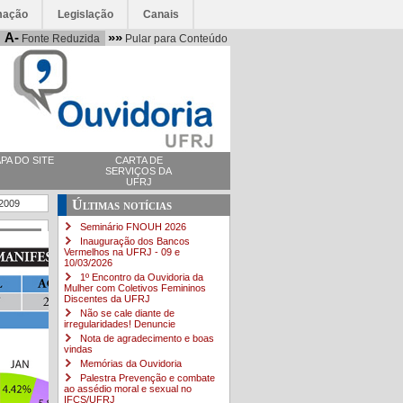
mação
Legislação
Canais
A-
»»
Fonte Reduzida
Pular para Conteúdo
PA DO SITE
CARTA DE
SERVIÇOS DA
UFRJ
Últimas notícias
 2009
Seminário FNOUH 2026
Inauguração dos Bancos
Vermelhos na UFRJ - 09 e
10/03/2026
1º Encontro da Ouvidoria da
Mulher com Coletivos Femininos
Discentes da UFRJ
Não se cale diante de
irregularidades! Denuncie
Nota de agradecimento e boas
vindas
Memórias da Ouvidoria
Palestra Prevenção e combate
ao assédio moral e sexual no
IFCS/UFRJ