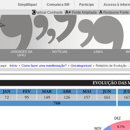
Simplifique!
Comunica BR
Participe
Acesso à infor
C
A+
A
Aplicar Contraste
Fonte Ampliada
Restaurar Fonte
UNIDADES DA
NOTÍCIAS
LINKS
MA
UFRJ
 aqui:
Início
Como fazer uma manifestação?
Uncategorised
Relatório de Evolução -