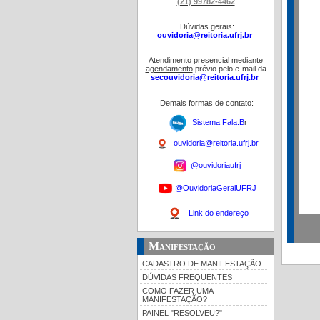
(21) 99782-4462
Dúvidas gerais:
ouvidoria@reitoria.ufrj.br
Atendimento presencial mediante
agendamento
prévio pelo e-mail da
secouvidoria@reitoria.ufrj.br
Demais formas de contato:
Sistema Fala.B
r
ouvidoria@reitoria.ufrj.br
@ouvidoriaufrj
@OuvidoriaGeralUFRJ
Link do endereço
Manifestação
CADASTRO DE MANIFESTAÇÃO
DÚVIDAS FREQUENTES
COMO FAZER UMA
MANIFESTAÇÃO?
PAINEL "RESOLVEU?"