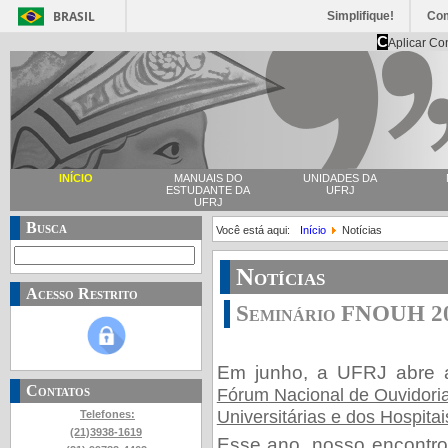
BRASIL
Simplifique!
Co
C
Aplicar Co
INÍCIO
MANUAIS DO
UNIDADES DA
ESTUDANTE DA
UFRJ
UFRJ
Busca
Você está aqui:
Início
Notícias
Notícias
Acesso Restrito
Seminário FNOUH 2
Em junho, a UFRJ abre 
Contatos
Fórum Nacional de Ouvidori
Universitárias e dos Hospit
Telefones:
(21)3938-1619
Esse ano, nosso encontro