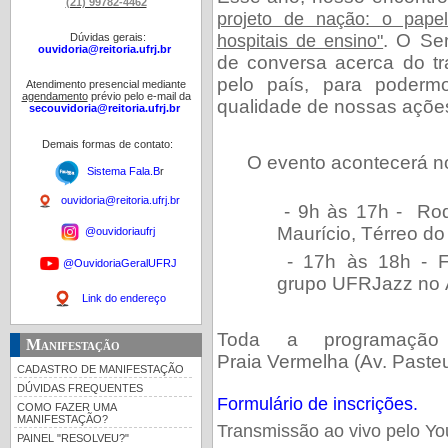
(21) 99782-4462
projeto de nação: o papel
. O Se
Dúvidas gerais:
hospitais de ensino"
ouvidoria@reitoria.ufrj.br
de conversa acerca do tra
pelo país, para podermo
Atendimento presencial mediante
agendamento
prévio pelo e-mail da
qualidade de nossas açõe
secouvidoria@reitoria.ufrj.br
Demais formas de contato:
O evento acontecerá n
Sistema Fala.B
r
ouvidoria@reitoria.ufrj.br
- 9h às 17h - Rod
Maurício, Térreo d
@ouvidoriaufrj
- 17h às 18h - F
@OuvidoriaGeralUFRJ
grupo UFRJazz no Á
Link do endereço
Toda a programaçã
Manifestação
Praia Vermelha (Av. Pasteu
CADASTRO DE MANIFESTAÇÃO
DÚVIDAS FREQUENTES
Formulário de inscrições.
COMO FAZER UMA
MANIFESTAÇÃO?
Transmissão ao vivo pelo Yo
PAINEL "RESOLVEU?"