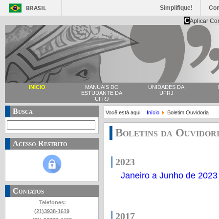
BRASIL
Simplifique!
Co
C
Aplicar Co
INÍCIO
MANUAIS DO
UNIDADES DA
ESTUDANTE DA
UFRJ
UFRJ
Busca
Você está aqui:
Início
Boletim Ouvidoria
Boletins da Ouvidor
Acesso Restrito
2023
Janeiro a Junho de 2023
Contatos
Telefones:
(21)3938-1619
2017