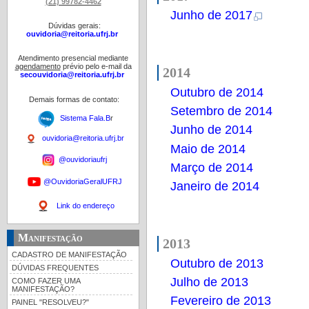
(21) 99782-4462
Junho de 2017
Dúvidas gerais:
ouvidoria@reitoria.ufrj.br
Atendimento presencial mediante
agendamento
prévio pelo e-mail da
2014
secouvidoria@reitoria.ufrj.br
Outubro de 2014
Demais formas de contato:
Setembro de 2014
Sistema Fala.B
r
Junho de 2014
ouvidoria@reitoria.ufrj.br
Maio de 2014
@ouvidoriaufrj
Março de 2014
@OuvidoriaGeralUFRJ
Janeiro de 2014
Link do endereço
Manifestação
2013
CADASTRO DE MANIFESTAÇÃO
Outubro de 2013
DÚVIDAS FREQUENTES
Julho de 2013
COMO FAZER UMA
MANIFESTAÇÃO?
Fevereiro de 2013
PAINEL "RESOLVEU?"