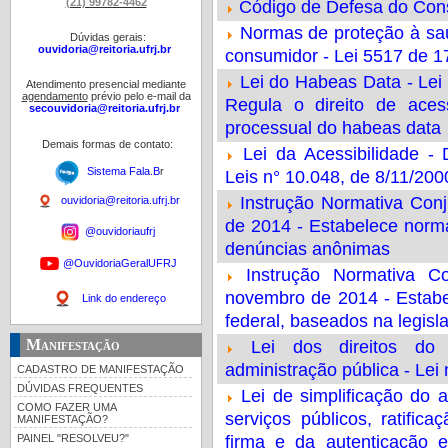
(21) 99782-4462
Código de Defesa do Cons
Normas de proteção à sa
Dúvidas gerais:
ouvidoria@reitoria.ufrj.br
consumidor - Lei 5517 de 1
Lei do Habeas Data - Lei
Atendimento presencial mediante
agendamento
prévio pelo e-mail da
Regula o direito de aces
secouvidoria@reitoria.ufrj.br
processual do habeas data
Demais formas de contato:
Lei da Acessibilidade -
Sistema Fala.B
r
Leis n° 10.048, de 8/11/200
Instrução Normativa Con
ouvidoria@reitoria.ufrj.br
de 2014 - Estabelece norm
@ouvidoriaufrj
denúncias anônimas
@OuvidoriaGeralUFRJ
Instrução Normativa 
novembro de 2014 - Estabel
Link do endereço
federal, baseados na legisl
Manifestação
Lei dos direitos do 
administração pública - Lei
CADASTRO DE MANIFESTAÇÃO
DÚVIDAS FREQUENTES
Lei de simplificação do 
COMO FAZER UMA
serviços públicos, ratifi
MANIFESTAÇÃO?
PAINEL "RESOLVEU?"
firma e da autenticação e