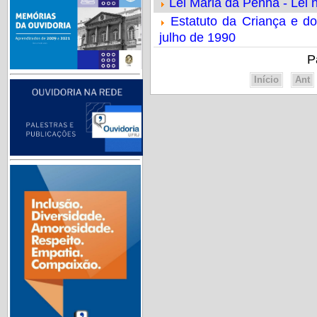
Lei Maria da Penha - Lei 
Estatuto da Criança e do
julho de 1990
P
Início
Ant