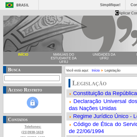
BRASIL
Simplifique!
Co
C
Aplicar Co
INÍCIO
MANUAIS DO
UNIDADES DA
ESTUDANTE DA
UFRJ
UFRJ
Busca
Você está aqui:
Início
Legislação
Legislação
Acesso Restrito
Constituição da República
Declaração Universal do
das Nações Unidas
Regime Jurídico Único - L
Contatos
Código de Ética do Servid
Telefones:
de 22/06/1994
(21)3938-1619