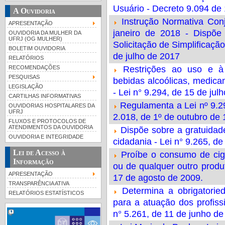
Usuário - Decreto 9.094 de
A Ouvidoria
Instrução Normativa Co
APRESENTAÇÃO
janeiro de 2018 - Dispõe
OUVIDORIA DA MULHER DA
UFRJ (OG MULHER)
Solicitação de Simplificaçã
BOLETIM OUVIDORIA
de julho de 2017
RELATÓRIOS
RECOMENDAÇÕES
Restrições ao uso e à
PESQUISAS
bebidas alcoólicas, medica
LEGISLAÇÃO
- Lei n° 9.294, de 15 de jul
CARTILHAS INFORMATIVAS
Regulamenta a Lei nº 9.29
OUVIDORIAS HOSPITALARES DA
UFRJ
2.018, de 1º de outubro de
FLUXOS E PROTOCOLOS DE
ATENDIMENTOS DA OUVIDORIA
Dispõe sobre a gratuidad
OUVIDORIA E INTEGRIDADE
cidadania - Lei n° 9.265, de
Lei de Acesso à
Proíbe o consumo de ciga
Informação
ou de qualquer outro produ
APRESENTAÇÃO
17 de agosto de 2009.
TRANSPARÊNCIA ATIVA
Determina a obrigatorie
RELATÓRIOS ESTATÍSTICOS
para a atuação dos profiss
n° 5.261, de 11 de junho de