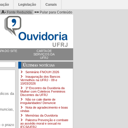
mação
Legislação
Canais
A-
»»
Fonte Reduzida
Pular para Conteúdo
PA DO SITE
CARTA DE
SERVIÇOS DA
UFRJ
Últimas notícias
Seminário FNOUH 2026
Inauguração dos Bancos
Vermelhos na UFRJ - 09 e
10/03/2026
1º Encontro da Ouvidoria da
Mulher com Coletivos Femininos
blicos da
Discentes da UFRJ
Não se cale diante de
irregularidades! Denuncie
Nota de agradecimento e boas
nuncias,
vindas
Memórias da Ouvidoria
Palestra Prevenção e combate
ao assédio moral e sexual no
o o prazo
IFCS/UFRJ