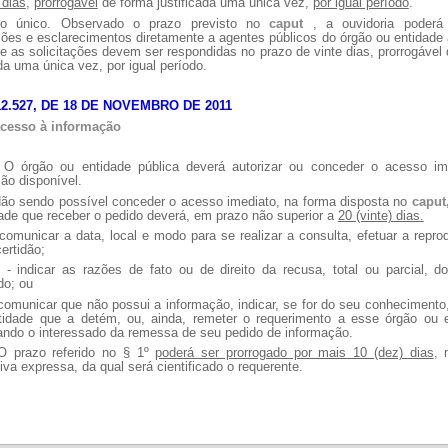
 dias
,
prorrogável
de forma justificada uma única vez,
por igual período
.
fo único. Observado o prazo previsto no
caput
, a ouvidoria poderá 
ões e esclarecimentos diretamente a agentes públicos do órgão ou entidade
 e as solicitações devem ser respondidas no prazo de vinte dias, prorrogável
ada uma única vez, por igual período.
12.527, DE 18 DE NOVEMBRO DE 2011
acesso à informação
O órgão ou entidade pública deverá autorizar ou conceder o acesso im
ão disponível.
ão sendo possível conceder o acesso imediato, na forma disposta no
caput
ade que receber o pedido deverá, em prazo não superior a
20 (vinte) dias.
unicar a data, local e modo para se realizar a consulta, efetuar a repro
certidão;
dicar as razões de fato ou de direito da recusa, total ou parcial, d
do; ou
municar que não possui a informação, indicar, se for do seu conhecimento
tidade que a detém, ou, ainda, remeter o requerimento a esse órgão ou e
cando o interessado da remessa de seu pedido de informação.
O prazo referido no § 1º
poderá ser prorrogado por mais 10 (dez) dias
, 
ativa expressa, da qual será cientificado o requerente.