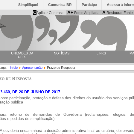
Simplifique!
Comunica BR
Participe
Acesso à infor
C
A+
A
Aplicar Contraste
Fonte Ampliada
Restaurar Fonte
UNIDADES DA
NOTÍCIAS
LINKS
MA
UFRJ
 aqui:
Início
Apresentação
Prazo de Resposta
zo de Resposta
13.460, DE 26 DE JUNHO DE 2017
obre participação, proteção e defesa dos direitos do usuário dos serviços pú
ração pública
para retorno de
demandas de Ouvidoria
(reclamações, elogios, de
ções e pedidos de simplificação):
A ouvidoria encaminhará a decisão administrativa final ao usuário, observad