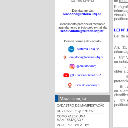
(21) 99782-4462
de
trinta
Parágra
informaç
Dúvidas gerais:
ouvidoria@reitoria.ufrj.br
vincula,
justific
Atendimento presencial mediante
agendamento
prévio pelo e-mail da
LEI Nº 
secouvidoria@reitoria.ufrj.br
Lei de 
Demais formas de contato:
Art. 11.
Sistema Fala.B
r
informaç
ouvidoria@reitoria.ufrj.br
§1º N
ou entid
@ouvidoriaufrj
I - com
obter a 
@OuvidoriaGeralUFRJ
II - in
pretendi
Link do endereço
III - co
ou a en
cientifi
Manifestação
§2º 
justific
CADASTRO DE MANIFESTAÇÃO
DÚVIDAS FREQUENTES
COMO FAZER UMA
MANIFESTAÇÃO?
PAINEL "RESOLVEU?"