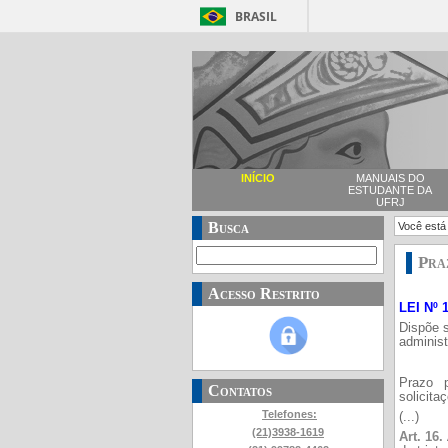
BRASIL
INÍCIO
MANUAIS DO
ESTUDANTE DA
UFRJ
Busca
Você está
Pra
Acesso Restrito
LEI Nº 
Dispõe s
administ
Prazo 
Contatos
solicita
Telefones:
(...)
(21)3938-1619
Art. 16.