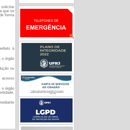
solicitar
 a que se
 de forma
ediato à
,
o órgão
dução ou
o acesso
, o órgão
ntidade,
mediante