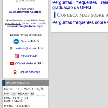
(21) 99782-4462
Perguntas frequentes re
graduação da UFRJ
Dúvidas gerais:
ouvidoria@reitoria.ufrj.br
Conheça mais sobre
Atendimento presencial mediante
Perguntas frequentes sobre 
agendamento
prévio pelo e-mail da
secouvidoria@reitoria.ufrj.br
Demais formas de contato:
Sistema Fala.B
r
ouvidoria@reitoria.ufrj.br
@ouvidoriaufrj
@OuvidoriaGeralUFRJ
Link do endereço
Manifestação
CADASTRO DE MANIFESTAÇÃO
DÚVIDAS FREQUENTES
COMO FAZER UMA
MANIFESTAÇÃO?
PAINEL "RESOLVEU?"