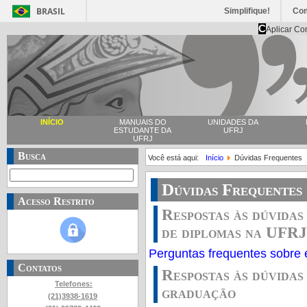
BRASIL
Simplifique!
Co
C
Aplicar Co
INÍCIO
MANUAIS DO
UNIDADES DA
ESTUDANTE DA
UFRJ
UFRJ
Busca
Você está aqui:
Início
Dúvidas Frequentes
Dúvidas Frequentes
Acesso Restrito
Respostas às dúvidas
de diplomas na UFRJ
Perguntas frequentes sobre
Contatos
Respostas às dúvidas
Telefones:
graduação
(21)3938-1619