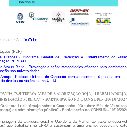
a transmisão:
YouTube
tações (PDF):
na Frances - Programa Federal de Prevenção e Enfrentamento do Assé
inação PFPEAD
ina Ayoub Riche - Prevenção e ação: metodologias eficazes para combater a
nação nas universidades
 Araujo - Protocolo Interno da Ouvidoria para atendimento à pessoa em sit
 de direitos ou violências na UFRJ
panha "Outubro: Mês de Valorização do(a) Trabalhador(a
inistração pública" - Participação no CONSUNI- 10/10/202
 Ouvidora Luzia Araujo sobre a Campanha "Outubro: Mês de Valorizaç
ador(a) da administração pública" -
Participação no CONSUNI- 10/10/202
enagem da Ouvidoria-Geral e Ouvidoria da Mulher ao trabalho desenvol
(as) que trabalham na UFRJ e sustentam o tripé ensino, pesquisa e ext