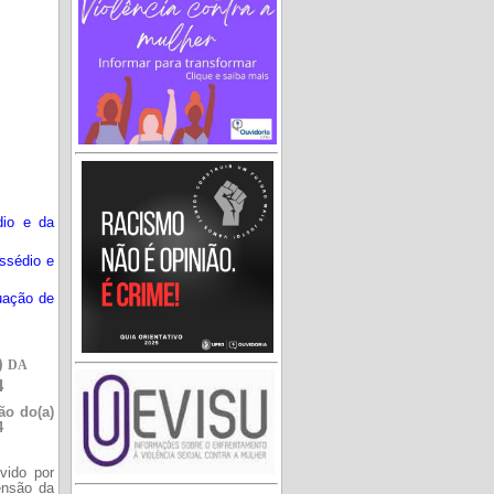
dio e da
ssédio e
uação de
) da
4
ão do(a)
4
vido por
ensão da