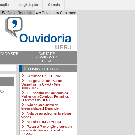
mação
Legislação
Canais
A-
»»
Fonte Reduzida
Pular para Conteúdo
PA DO SITE
CARTA DE
SERVIÇOS DA
UFRJ
Últimas notícias
Seminário FNOUH 2026
Inauguração dos Bancos
Vermelhos na UFRJ - 09 e
10/03/2026
as
1º Encontro da Ouvidoria da
Mulher com Coletivos Femininos
Discentes da UFRJ
Não se cale diante de
irregularidades! Denuncie
Nota de agradecimento e boas
vindas
Memórias da Ouvidoria
Palestra Prevenção e combate
ao assédio moral e sexual no
IFCS/UFRJ