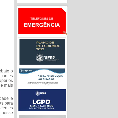
ebate o
rmantes
perior.
ue mais
idade e
as para
scentes
 nesse