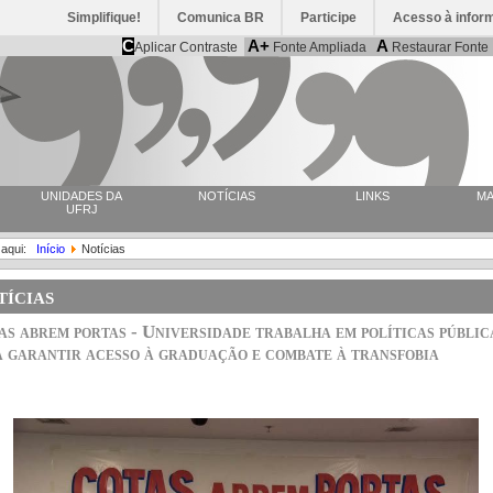
Simplifique!
Comunica BR
Participe
Acesso à infor
C
A+
A
Aplicar Contraste
Fonte Ampliada
Restaurar Fonte
UNIDADES DA
NOTÍCIAS
LINKS
MA
UFRJ
 aqui:
Início
Notícias
ícias
as abrem portas - Universidade trabalha em políticas públic
a garantir acesso à graduação e combate à transfobia