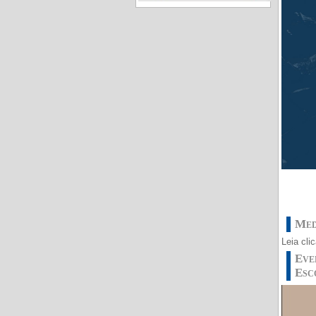
Med
Leia cli
Eve
Esc