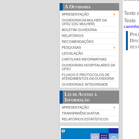
A Ouvidoria
Texto o
APRESENTAÇÃO
Text
OUVIDORIA DA MULHER DA
UFRJ (OG MULHER)
caminho
BOLETIM OUVIDORIA
Pol
RELATÓRIOS
Dis
RECOMENDAÇÕES
des
PESQUISAS
LEGISLAÇÃO
CARTILHAS INFORMATIVAS
OUVIDORIAS HOSPITALARES DA
UFRJ
FLUXOS E PROTOCOLOS DE
ATENDIMENTOS DA OUVIDORIA
OUVIDORIA E INTEGRIDADE
Lei de Acesso à
Informação
APRESENTAÇÃO
TRANSPARÊNCIA ATIVA
RELATÓRIOS ESTATÍSTICOS