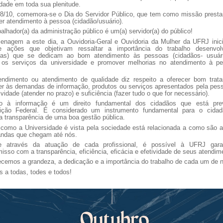
dade em toda sua plenitude.
28/10, comemora-se o Dia do Servidor Público, que tem como missão prestar
er atendimento à pessoa (cidadão/usuário).
balhador(a) da administração público é um(a) servidor(a) do público!
nagem a este dia, a Ouvidoria-Geral e Ouvidoria da Mulher da UFRJ inic
e ações que objetivam ressaltar a importância do trabalho desenvol
(as) que se dedicam ao bom atendimento às pessoas (cidadãos- usuár
m os serviços da universidade e promover melhorias no atendimento à p
ndimento ou atendimento de qualidade diz respeito a oferecer bom trat
zer às demandas de informação, produtos ou serviços apresentados pela pes
vidade (atender no prazo) e suficiência (fazer tudo o que for necessário).
to à informação é um direito fundamental dos cidadãos que está pre
uição Federal. É considerado um instrumento fundamental para o cidad
a transparência de uma boa gestão pública.
 como a Universidade é vista pela sociedade está relacionada a como são a
ndas que chegam até nós.
 através da atuação de cada profissional, é possível à UFRJ gara
sso com a transparência, eficiência, eficácia e efetividade de seus atendim
cemos a grandeza, a dedicação e a importância do trabalho de cada um de 
 a todas, todes e todos!