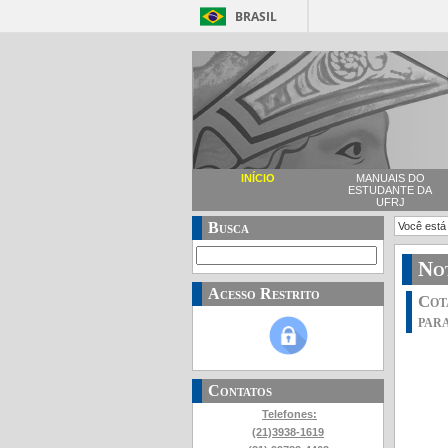
BRASIL
INÍCIO
MANUAIS DO
ESTUDANTE DA
UFRJ
Busca
Você está
Not
Acesso Restrito
Cot
par
Contatos
Telefones:
(21)3938-1619