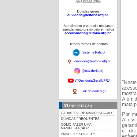
(21) 99782-4462
Dúvidas gerais:
ouvidoria@reitoria.ufrj.br
Atendimento presencial mediante
agendamento
prévio pelo e-mail da
secouvidoria@reitoria.ufrj.br
Demais formas de contato:
Sistema Fala.B
r
ouvidoria@reitoria.ufrj.br
@ouvidoriaufrj
@OuvidoriaGeralUFRJ
"Neste
acesso
Link do endereço
mostra
Além d
mata p
Manifestação
CADASTRO DE MANIFESTAÇÃO
Por me
DÚVIDAS FREQUENTES
Acessi
COMO FAZER UMA
garant
MANIFESTAÇÃO?
e doc
PAINEL "RESOLVEU?"
enfren