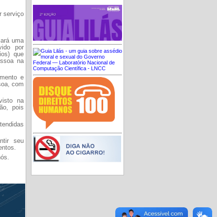
 serviço
iará uma
vido por
ios) que
essoa na
amento e
soa, com
visto na
ão, pois
tendidas
ntir seu
entos.
nós.