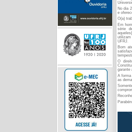
Universi
No dia 
e oferec
O(a) tra
Em home
série d
aqueles
utiliza
UFRJ.
Bom ate
satisfa
tempesti
O direi
Constit
garante 
A forma
as dema
Somente
compromi
Reconhe
Parabéns