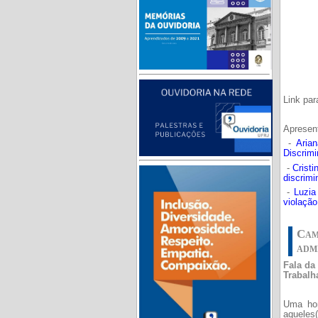
Link par
Apresen
-
Aria
Discrim
-
Crist
discrimi
-
Luzia
violação
Cam
adm
Fala da
Trabalh
Uma hom
aqueles