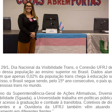
 29/1, Dia Nacional da Visibilidade Trans, o Conexão UFRJ d
 dessa população ao ensino superior no Brasil. Dados ala
m que apenas 0,02% da população trans chega à educação su
isso, o Brasil segue sendo, pelo 15º ano consecutivo, o país q
essoas trans no mundo.
io da Superintendência-Geral de Ações Afirmativas, Divers
bilidade (Sgaada), a Universidade trabalha em políticas públic
ir acesso à graduação e combate à transfobia. Coletivos de di
entes e a Ouvidoria da UFRJ também vêm atuando
tamento em diferentes frentes."