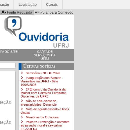
mação
Legislação
Canais
A-
»»
Fonte Reduzida
Pular para Conteúdo
PA DO SITE
CARTA DE
SERVIÇOS DA
UFRJ
Últimas notícias
Seminário FNOUH 2026
Inauguração dos Bancos
Vermelhos na UFRJ - 09 e
10/03/2026
1º Encontro da Ouvidoria da
Mulher com Coletivos Femininos
Discentes da UFRJ
mação
Não se cale diante de
irregularidades! Denuncie
Nota de agradecimento e boas
vindas
Memórias da Ouvidoria
mação
Palestra Prevenção e combate
ao assédio moral e sexual no
IFCS/UFRJ