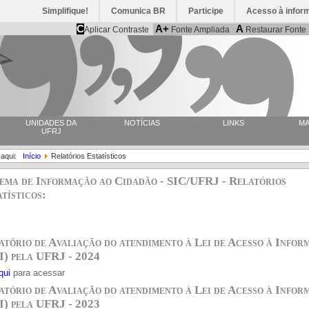
Simplifique!
Comunica BR
Participe
Acesso à infor
C
A+
A
Aplicar Contraste
Fonte Ampliada
Restaurar Fonte
UNIDADES DA
NOTÍCIAS
LINKS
MA
UFRJ
 aqui:
Início
Relatórios Estatísticos
tema de Informação ao Cidadão - SIC/UFRJ - Relatórios
tísticos:
atório de Avaliação do atendimento à Lei de Acesso à Infor
I) pela UFRJ - 2024
qui
para acessar
atório de Avaliação do atendimento à Lei de Acesso à Infor
I) pela UFRJ - 2023