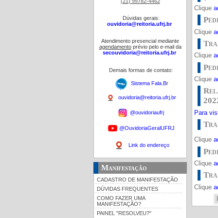
(21) 99782-4462
Clique
a
Dúvidas gerais:
Ped
ouvidoria@reitoria.ufrj.br
Clique
a
Atendimento presencial mediante
Tra
agendamento
prévio pelo e-mail da
secouvidoria@reitoria.ufrj.br
Clique
a
Ped
Demais formas de contato:
Clique
a
Sistema Fala.B
r
Rel
ouvidoria@reitoria.ufrj.br
202
Para visu
@ouvidoriaufrj
Tra
@OuvidoriaGeralUFRJ
Clique
a
Link do endereço
Ped
Clique
a
Manifestação
Tra
CADASTRO DE MANIFESTAÇÃO
Clique
a
DÚVIDAS FREQUENTES
COMO FAZER UMA
MANIFESTAÇÃO?
PAINEL "RESOLVEU?"