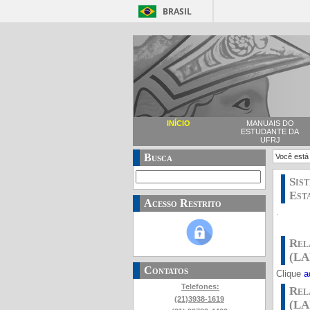
BRASIL
INÍCIO
MANUAIS DO
ESTUDANTE DA
UFRJ
Busca
Você está
Sis
Esta
Acesso Restrito
.
Rel
(LA
Contatos
Clique
a
Telefones:
Rel
(21)3938-1619
(LA