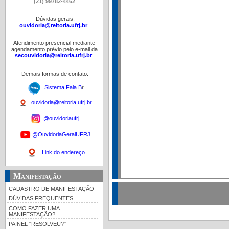
(21) 99782-4462
Dúvidas gerais:
ouvidoria@reitoria.ufrj.br
Atendimento presencial mediante
agendamento
prévio pelo e-mail da
secouvidoria@reitoria.ufrj.br
Demais formas de contato:
Sistema Fala.B
r
ouvidoria@reitoria.ufrj.br
@ouvidoriaufrj
@OuvidoriaGeralUFRJ
Link do endereço
Manifestação
CADASTRO DE MANIFESTAÇÃO
DÚVIDAS FREQUENTES
COMO FAZER UMA
MANIFESTAÇÃO?
PAINEL "RESOLVEU?"