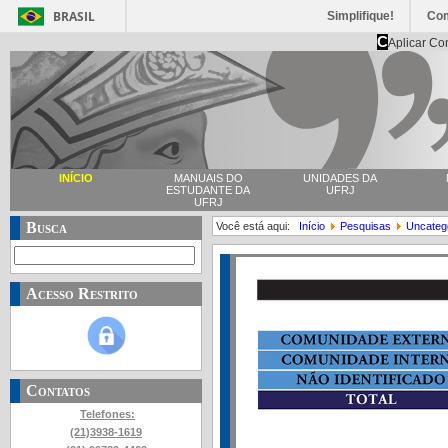
BRASIL
Simplifique!
Co
C
Aplicar Co
INÍCIO
MANUAIS DO
UNIDADES DA
ESTUDANTE DA
UFRJ
UFRJ
Busca
Você está aqui:
Início
Pesquisas
Uncateg
Acesso Restrito
Contatos
Telefones:
(21)3938-1619