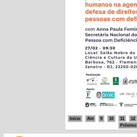
Início
Ant
9
10
11
12
Próximo