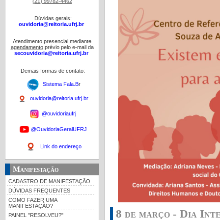
(21) 99782-4462
Dúvidas gerais:
ouvidoria@reitoria.ufrj.br
Atendimento presencial mediante
agendamento
prévio pelo e-mail da
secouvidoria@reitoria.ufrj.br
Demais formas de contato:
Sistema Fala.B
r
ouvidoria@reitoria.ufrj.br
@ouvidoriaufrj
@OuvidoriaGeralUFRJ
Link do endereço
Manifestação
CADASTRO DE MANIFESTAÇÃO
DÚVIDAS FREQUENTES
COMO FAZER UMA
MANIFESTAÇÃO?
8 de março - Dia In
PAINEL "RESOLVEU?"