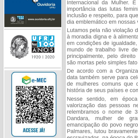
Internacional da Mulher.
importância das lutas femin
inclusão e respeito, para q
dia emblemático em nossas 
Lutamos pela não violação d
à moradia digna e à aliment
em condições de igualdade, 
mundo de trabalho livre de 
principalmente, pelo direit
são mortas pelo simples fat
De acordo com a Organiza
data também serve para cel
de mulheres comuns que d
história de seus países e c
Nesse sentido, em époc
valorização das pessoas n
relembramos o nome de 3 
Dandara, mulher de gra
emancipação do povo negro 
Palmares, lutou bravamente
escravizados, na época do Br