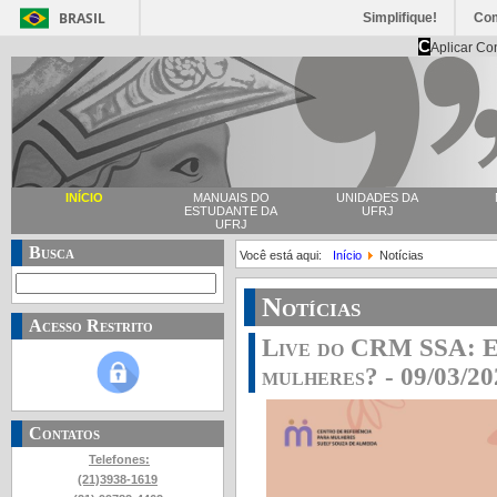
BRASIL
Simplifique!
Co
C
Aplicar Co
INÍCIO
MANUAIS DO
UNIDADES DA
ESTUDANTE DA
UFRJ
UFRJ
Busca
Você está aqui:
Início
Notícias
Notícias
Acesso Restrito
Live do CRM SSA: Ex
mulheres? - 09/03/20
Contatos
Telefones:
(21)3938-1619