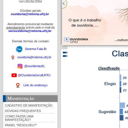
(21) 99782-4462
Dúvidas gerais:
ouvidoria@reitoria.ufrj.br
Atendimento presencial mediante
agendamento
prévio pelo e-mail da
secouvidoria@reitoria.ufrj.br
Demais formas de contato:
Sistema Fala.B
r
ouvidoria@reitoria.ufrj.br
@ouvidoriaufrj
@OuvidoriaGeralUFRJ
Link do endereço
Manifestação
CADASTRO DE MANIFESTAÇÃO
DÚVIDAS FREQUENTES
COMO FAZER UMA
MANIFESTAÇÃO?
PAINEL "RESOLVEU?"