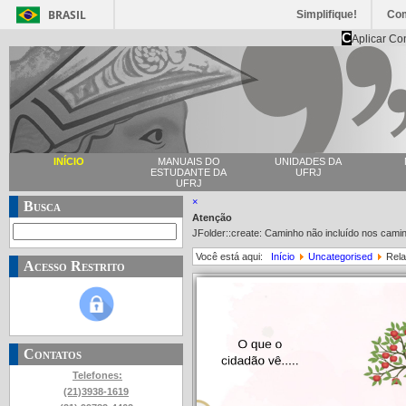
BRASIL
Simplifique!
Co
C
Aplicar Co
INÍCIO
MANUAIS DO
UNIDADES DA
ESTUDANTE DA
UFRJ
UFRJ
×
Busca
Atenção
JFolder::create: Caminho não incluído nos cam
Você está aqui:
Início
Uncategorised
Rela
Acesso Restrito
Contatos
Telefones:
(21)3938-1619