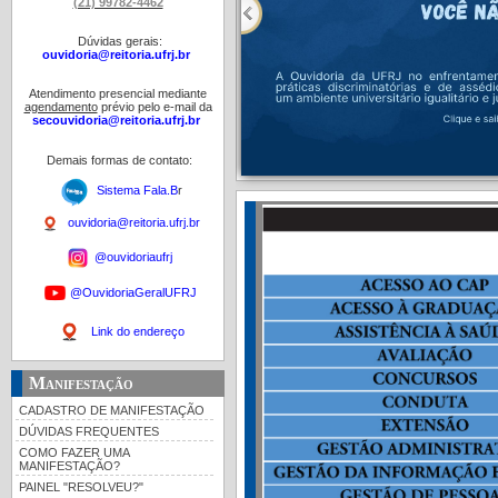
(21) 99782-4462
Dúvidas gerais:
ouvidoria@reitoria.ufrj.br
Atendimento presencial mediante
agendamento
prévio pelo e-mail da
secouvidoria@reitoria.ufrj.br
Demais formas de contato:
Sistema Fala.B
r
ouvidoria@reitoria.ufrj.br
@ouvidoriaufrj
@OuvidoriaGeralUFRJ
Link do endereço
Manifestação
CADASTRO DE MANIFESTAÇÃO
DÚVIDAS FREQUENTES
COMO FAZER UMA
MANIFESTAÇÃO?
PAINEL "RESOLVEU?"