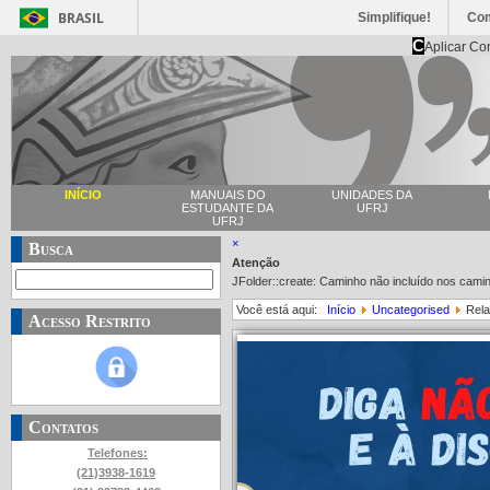
BRASIL
Simplifique!
Co
C
Aplicar Co
INÍCIO
MANUAIS DO
UNIDADES DA
ESTUDANTE DA
UFRJ
UFRJ
×
Busca
Atenção
JFolder::create: Caminho não incluído nos cam
Você está aqui:
Início
Uncategorised
Rela
Acesso Restrito
Contatos
Telefones:
(21)3938-1619