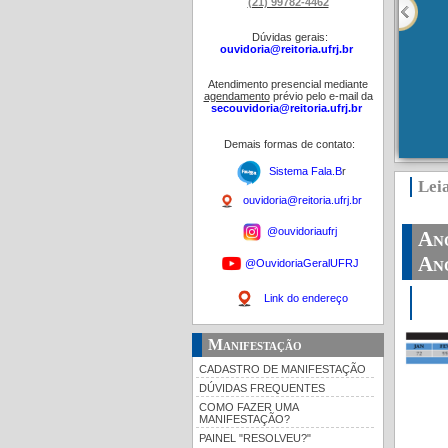
(21) 99782-4462
Dúvidas gerais:
ouvidoria@reitoria.ufrj.br
Atendimento presencial mediante
agendamento
prévio pelo e-mail da
secouvidoria@reitoria.ufrj.br
Demais formas de contato:
Sistema Fala.B
r
Lei
ouvidoria@reitoria.ufrj.br
@ouvidoriaufrj
An
@OuvidoriaGeralUFRJ
Link do endereço
Manifestação
CADASTRO DE MANIFESTAÇÃO
DÚVIDAS FREQUENTES
COMO FAZER UMA
MANIFESTAÇÃO?
PAINEL "RESOLVEU?"