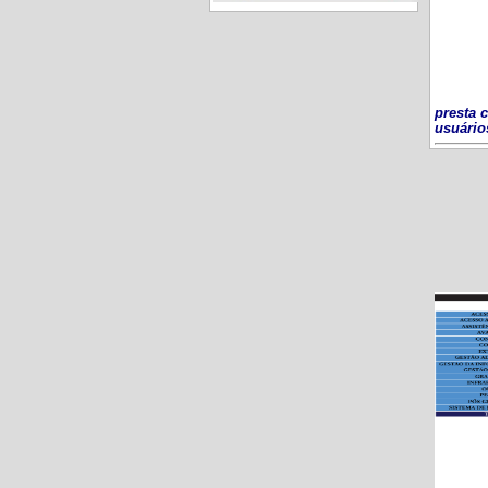
presta 
usuário