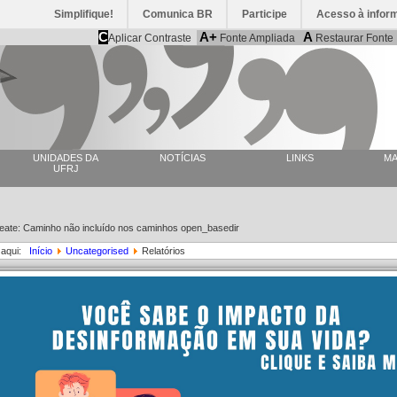
Simplifique!
Comunica BR
Participe
Acesso à infor
C
A+
A
Aplicar Contraste
Fonte Ampliada
Restaurar Fonte
UNIDADES DA
NOTÍCIAS
LINKS
MA
UFRJ
reate: Caminho não incluído nos caminhos open_basedir
 aqui:
Início
Uncategorised
Relatórios