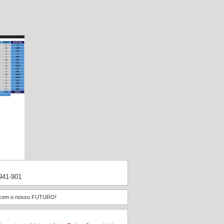
1941-901
 e com o nosso FUTURO!