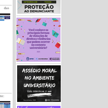
 das
te: