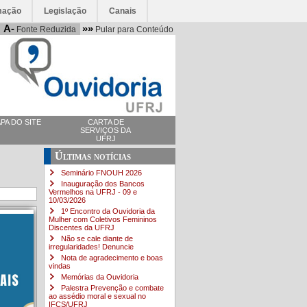
mação
Legislação
Canais
A-
»»
Fonte Reduzida
Pular para Conteúdo
PA DO SITE
CARTA DE
SERVIÇOS DA
UFRJ
Últimas notícias
Seminário FNOUH 2026
Inauguração dos Bancos
Vermelhos na UFRJ - 09 e
10/03/2026
1º Encontro da Ouvidoria da
Mulher com Coletivos Femininos
Discentes da UFRJ
Não se cale diante de
irregularidades! Denuncie
Nota de agradecimento e boas
vindas
Memórias da Ouvidoria
Palestra Prevenção e combate
ao assédio moral e sexual no
IFCS/UFRJ