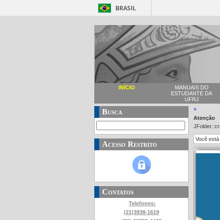
BRASIL
INÍCIO
MANUAIS DO
ESTUDANTE DA
UFRJ
×
Busca
Atenção
JFolder::c
Você está
Acesso Restrito
Contatos
Telefones:
(21)3938-1619