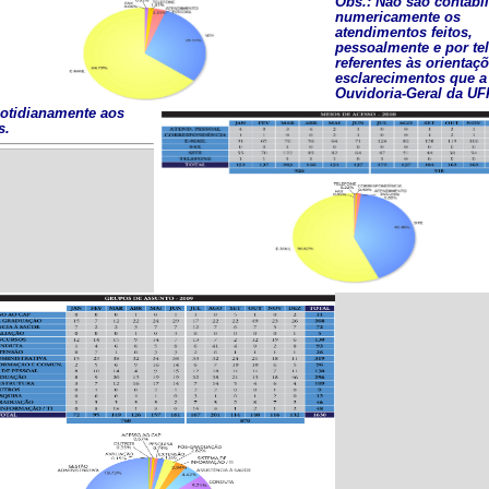
Obs.: Não são contabi
numericamente os
atendimentos feitos,
pessoalmente e por tel
referentes às orientaç
esclarecimentos que a
Ouvidoria-Geral da UF
cotidianamente aos
s.