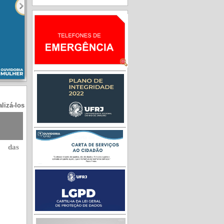
lizá-los
9
das