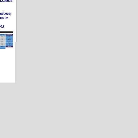
lizados
efone,
ões e
RJ