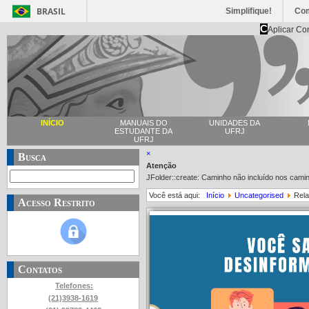
BRASIL
Simplifique!
Co
C
Aplicar Co
INÍCIO
MANUAIS DO
UNIDADES DA
ESTUDANTE DA
UFRJ
UFRJ
×
Busca
Atenção
JFolder::create: Caminho não incluído nos cam
Você está aqui:
Início
Uncategorised
Rela
Acesso Restrito
Contatos
Telefones:
(21)3938-1619