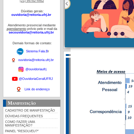
(21) 99782-4462
Dúvidas gerais:
ouvidoria@reitoria.ufrj.br
Atendimento presencial mediante
agendamento
prévio pelo e-mail da
secouvidoria@reitoria.ufrj.br
Demais formas de contato:
Sistema Fala.B
r
ouvidoria@reitoria.ufrj.br
@ouvidoriaufrj
@OuvidoriaGeralUFRJ
Link do endereço
Manifestação
CADASTRO DE MANIFESTAÇÃO
DÚVIDAS FREQUENTES
COMO FAZER UMA
MANIFESTAÇÃO?
PAINEL "RESOLVEU?"