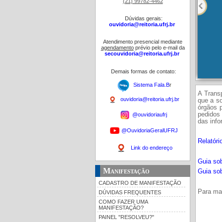
(21) 99782-4462
Dúvidas gerais:
ouvidoria@reitoria.ufrj.br
Atendimento presencial mediante
agendamento
prévio pelo e-mail da
secouvidoria@reitoria.ufrj.br
Demais formas de contato:
Sistema Fala.B
r
A Transp
ouvidoria@reitoria.ufrj.br
que a so
órgãos 
pedidos 
@ouvidoriaufrj
das inf
@OuvidoriaGeralUFRJ
Relatóri
Link do endereço
Guia sob
Manifestação
Guia sob
CADASTRO DE MANIFESTAÇÃO
Para ma
DÚVIDAS FREQUENTES
COMO FAZER UMA
MANIFESTAÇÃO?
PAINEL "RESOLVEU?"