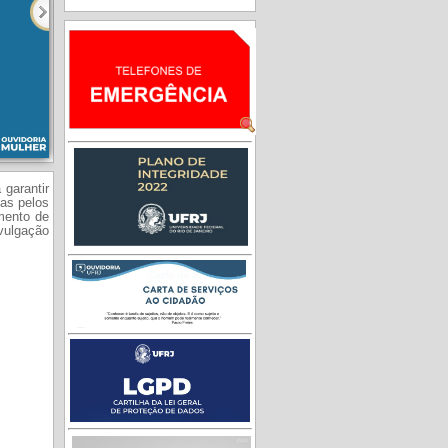
 garantir
das pelos
mento de
ivulgação