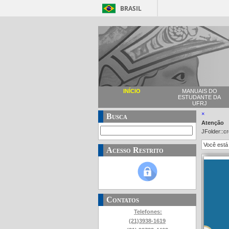
BRASIL
INÍCIO
MANUAIS DO
ESTUDANTE DA
UFRJ
×
Busca
Atenção
JFolder::c
Você está
Acesso Restrito
Contatos
Telefones:
(21)3938-1619