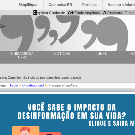
Simplifique!
Comunica BR
Participe
Acesso à infor
C
A+
A
Aplicar Contraste
Fonte Ampliada
Restaurar Fonte
UNIDADES DA
NOTÍCIAS
LINKS
MA
UFRJ
reate: Caminho não incluído nos caminhos open_basedir
 aqui:
Início
Uncategorised
Transparência Ativa