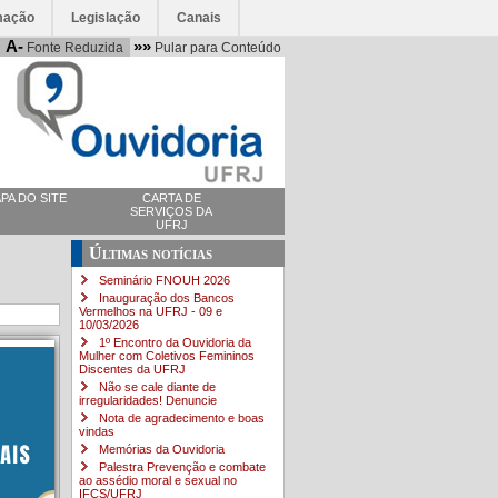
mação
Legislação
Canais
A-
»»
Fonte Reduzida
Pular para Conteúdo
PA DO SITE
CARTA DE
SERVIÇOS DA
UFRJ
Últimas notícias
Seminário FNOUH 2026
Inauguração dos Bancos
Vermelhos na UFRJ - 09 e
10/03/2026
1º Encontro da Ouvidoria da
Mulher com Coletivos Femininos
Discentes da UFRJ
Não se cale diante de
irregularidades! Denuncie
Nota de agradecimento e boas
vindas
Memórias da Ouvidoria
Palestra Prevenção e combate
ao assédio moral e sexual no
IFCS/UFRJ