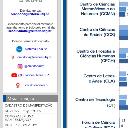
(21) 99782-4462
Dúvidas gerais:
ouvidoria@reitoria.ufrj.br
Atendimento presencial mediante
agendamento
prévio pelo e-mail da
secouvidoria@reitoria.ufrj.br
Demais formas de contato:
Sistema Fala.B
r
ouvidoria@reitoria.ufrj.br
@ouvidoriaufrj
@OuvidoriaGeralUFRJ
Link do endereço
Manifestação
CADASTRO DE MANIFESTAÇÃO
DÚVIDAS FREQUENTES
COMO FAZER UMA
MANIFESTAÇÃO?
PAINEL "RESOLVEU?"