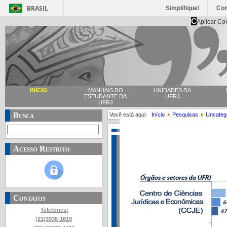
BRASIL
Simplifique!
Co
C
Aplicar Co
INÍCIO
MANUAIS DO
UNIDADES DA
ESTUDANTE DA
UFRJ
UFRJ
Busca
Você está aqui:
Início
Pesquisas
Uncateg
Acesso Restrito
Contatos
Telefones:
(21)3938-1619