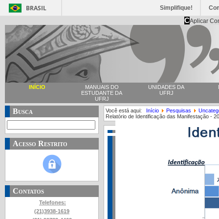
BRASIL
Simplifique!
Co
C
Aplicar Co
INÍCIO
MANUAIS DO
UNIDADES DA
ESTUDANTE DA
UFRJ
UFRJ
Busca
Você está aqui:
Início
Pesquisas
Uncateg
Relatório de Identificação das Manifestação - 2
Acesso Restrito
Contatos
Telefones:
(21)3938-1619