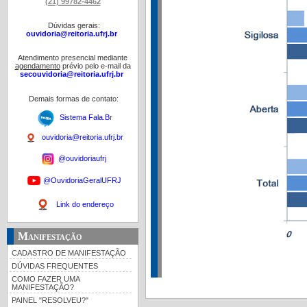
(21) 99782-4462
Dúvidas gerais:
ouvidoria@reitoria.ufrj.br
Atendimento presencial mediante
agendamento
prévio pelo e-mail da
secouvidoria@reitoria.ufrj.br
Demais formas de contato:
Sistema Fala.B
r
ouvidoria@reitoria.ufrj.br
@ouvidoriaufrj
@OuvidoriaGeralUFRJ
Link do endereço
Manifestação
CADASTRO DE MANIFESTAÇÃO
DÚVIDAS FREQUENTES
COMO FAZER UMA
MANIFESTAÇÃO?
PAINEL "RESOLVEU?"