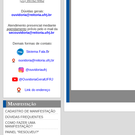
(21) 99782-4462
Dúvidas gerais:
ouvidoria@reitoria.ufrj.br
Atendimento presencial mediante
agendamento
prévio pelo e-mail da
secouvidoria@reitoria.ufrj.br
Demais formas de contato:
Sistema Fala.B
r
ouvidoria@reitoria.ufrj.br
@ouvidoriaufrj
@OuvidoriaGeralUFRJ
Link do endereço
Manifestação
CADASTRO DE MANIFESTAÇÃO
DÚVIDAS FREQUENTES
COMO FAZER UMA
MANIFESTAÇÃO?
PAINEL "RESOLVEU?"