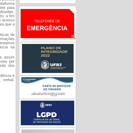
lataforma
ntes para
 dúvidas,
to, a fim
 o acesso
ara que a
áticas de
formações
ientamos
úncia na
s, assim
veis por
usão dos
olência e
 verbal,