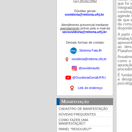
(21) 99782-4462
que foi 
Integrad
Dúvidas gerais:
construç
ouvidoria@reitoria.ufrj.br
agende u
de que e
da comun
Atendimento presencial mediante
disponib
agendamento
prévio pelo e-mail da
secouvidoria@reitoria.ufrj.br
A partir
retaliaç
Demais formas de contato:
apresen
ao denu
Sistema Fala.B
r
Platafor
Anualme
ouvidoria@reitoria.ufrj.br
como o 
apuraçã
@ouvidoriaufrj
procedim
É fundam
@OuvidoriaGeralUFRJ
a desig
psicológ
Link do endereço
Manifestação
CADASTRO DE MANIFESTAÇÃO
DÚVIDAS FREQUENTES
COMO FAZER UMA
MANIFESTAÇÃO?
PAINEL "RESOLVEU?"