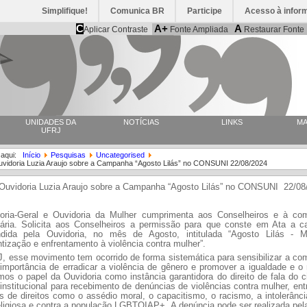
Simplifique!
Comunica BR
Participe
Acesso à infor
C
A+
A
Aplicar Contraste
Fonte Ampliada
Restaurar Fonte
UNIDADES DA
NOTÍCIAS
LINKS
MA
UFRJ
 aqui:
Início
Pesquisas
Uncategorised
uvidoria Luzia Araujo sobre a Campanha “Agosto Lilás” no CONSUNI 22/08/2024
 Ouvidoria Luzia Araujo sobre a Campanha “Agosto Lilás” no CONSUNI 22/08
oria-Geral e Ouvidoria da Mulher cumprimenta aos Conselheiros e à co
itária. Solicita aos Conselheiros a permissão para que conste em Ata a 
dida pela Ouvidoria, no mês de Agosto, intitulada “Agosto Lilás - 
tização e enfrentamento à violência contra mulher”.
, esse movimento tem ocorrido de forma sistemática para sensibilizar a co
importância de erradicar a violência de gênero e promover a igualdade e o 
os o papel da Ouvidoria como instância garantidora do direito de fala do 
institucional para recebimento de denúncias de violências contra mulher, ent
s de direitos como o assédio moral, o capacitismo, o racismo, a intolerânci
religiosa e contra a população LGBTQIAP+. A denúncia pode ser realizada pe