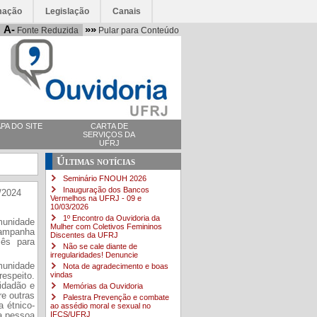
mação
Legislação
Canais
A-
»»
Fonte Reduzida
Pular para Conteúdo
PA DO SITE
CARTA DE
SERVIÇOS DA
UFRJ
Últimas notícias
Seminário FNOUH 2026
Inauguração dos Bancos
/2024
Vermelhos na UFRJ - 09 e
10/03/2026
1º Encontro da Ouvidoria da
munidade
Mulher com Coletivos Femininos
campanha
Discentes da UFRJ
Mês para
Não se cale diante de
irregularidades! Denuncie
munidade
Nota de agradecimento e boas
vindas
respeito.
cidadão e
Memórias da Ouvidoria
re outras
Palestra Prevenção e combate
a étnico-
ao assédio moral e sexual no
IFCS/UFRJ
la pessoa