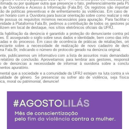
vitimada ou por qualquer outra que presencie o fato, preferencialmente pela P
a de Ouvidoria e Acesso à Informação (Fala.Br). Os registros são importa
ão de políticas preventivas e de enfrentamento às violências. Em caso de
m horário com a Ouvidoria para buscar orientação sobre como realizar o rela
le possua os requisitos mínimos necessários para apuração. Para facilitar
idade à Plataforma Fala.Br, pedimos a contribuição de todos os gestores p
ilizem em local de destaque, nos sítios eletrônicos oficiais da UFRJ.
 da habilitação da denúncia é garantido a proteção do denunciante contra pr
ões. É assegurado o sigilo sobre seus dados e identidade, bem como das in
tadas e do processo. Em caso de ocorrência de práticas de retaliações, or
nciante sobre a necessidade de realização de novo cadastro de den
ma Fala.Br, indicando o número do protocolo gerado na denúncia original.
nte, publicaremos um informativo com a lista de assuntos mais demandado
relatório de conclusão. Aproveitamos para lembrar aos gestores, responsá
o de denúncias a necessidade de informar à ouvidoria sobre a concl
entos apuratório.
ental que a sociedade e a comunidade da UFRJ estejam na luta contra a vi
ualdade de gênero. Se presenciar ou sofrer ato de violência, seja física,
ica, moral ou patrimonial, denuncie!