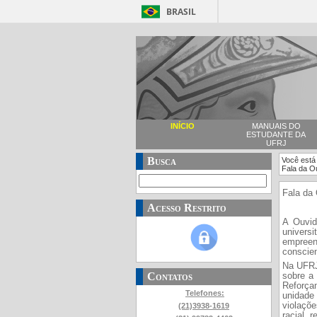
BRASIL
INÍCIO
MANUAIS DO
ESTUDANTE DA
UFRJ
Busca
Você está
Fala da O
Fala da
Acesso Restrito
A Ouvid
univers
empreen
conscien
Na UFRJ
Contatos
sobre a 
Reforçam
Telefones:
unidade 
violaçõe
(21)3938-1619
racial, 