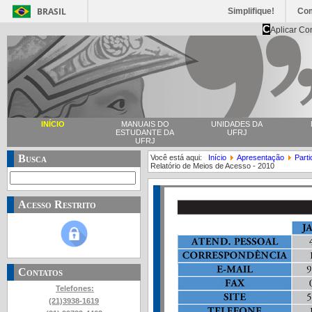
BRASIL
Simplifique!
Co
C
Aplicar Co
INÍCIO
MANUAIS DO
UNIDADES DA
ESTUDANTE DA
UFRJ
UFRJ
Busca
Você está aqui:
Início
Apresentação
Part
Relatório de Meios de Acesso - 2010
Acesso Restrito
Contatos
Telefones:
(21)3938-1619