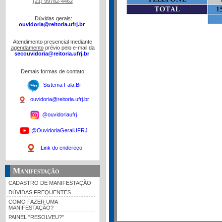
(21) 99782-4462
Dúvidas gerais:
ouvidoria@reitoria.ufrj.br
Atendimento presencial mediante
agendamento
prévio pelo e-mail da
secouvidoria@reitoria.ufrj.br
Demais formas de contato:
Sistema Fala.B
r
ouvidoria@reitoria.ufrj.br
@ouvidoriaufrj
@OuvidoriaGeralUFRJ
Link do endereço
Manifestação
CADASTRO DE MANIFESTAÇÃO
DÚVIDAS FREQUENTES
COMO FAZER UMA
MANIFESTAÇÃO?
PAINEL "RESOLVEU?"