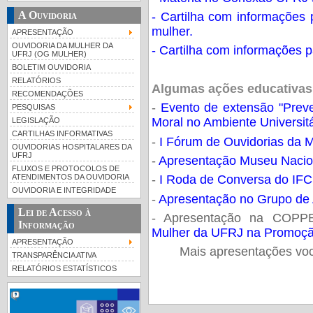
A Ouvidoria
- Cartilha com informações 
mulher.
APRESENTAÇÃO
OUVIDORIA DA MULHER DA
- Cartilha com informações 
UFRJ (OG MULHER)
BOLETIM OUVIDORIA
RELATÓRIOS
Algumas ações educativas
RECOMENDAÇÕES
-
Evento de extensão "Prev
PESQUISAS
Moral no Ambiente Universitá
LEGISLAÇÃO
CARTILHAS INFORMATIVAS
-
I Fórum de Ouvidorias da 
OUVIDORIAS HOSPITALARES DA
UFRJ
-
Apresentação Museu Nacio
FLUXOS E PROTOCOLOS DE
ATENDIMENTOS DA OUVIDORIA
-
I Roda de Conversa do IF
OUVIDORIA E INTEGRIDADE
-
Apresentação no Grupo de
Lei de Acesso à
- Apresentação na COPP
Informação
Mulher da UFRJ na Promoçã
APRESENTAÇÃO
Mais apresentações você 
TRANSPARÊNCIA ATIVA
RELATÓRIOS ESTATÍSTICOS