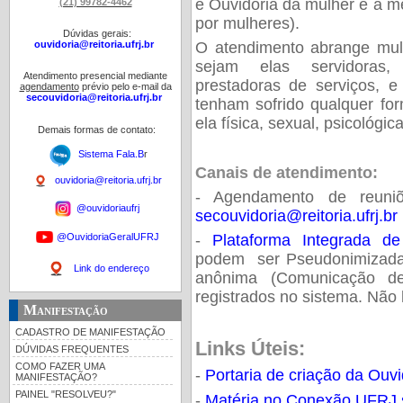
e Ouvidoria da mulher é a 
(21) 99782-4462
por mulheres).
Dúvidas gerais:
ouvidoria@reitoria.ufrj.br
O atendimento abrange mulh
sejam elas servidoras, a
Atendimento presencial mediante
prestadoras de serviços, 
agendamento
prévio pelo e-mail da
secouvidoria@reitoria.ufrj.br
tenham sofrido qualquer for
ela física, sexual, psicológic
Demais formas de contato:
Sistema Fala.B
r
Canais de atendimento:
ouvidoria@reitoria.ufrj.br
- Agendamento de reuniõ
@ouvidoriaufrj
secouvidoria@reitoria.ufrj.br
@OuvidoriaGeralUFRJ
-
Plataforma Integrada de
podem ser
Pseudonimizada
Link do endereço
anônima (
Comunicação de
registrados no sistema. Não
Manifestação
CADASTRO DE MANIFESTAÇÃO
Links Úteis:
DÚVIDAS FREQUENTES
COMO FAZER UMA
-
Portaria de criação da Ouv
MANIFESTAÇÃO?
PAINEL "RESOLVEU?"
-
Matéria no Conexão UFRJ s