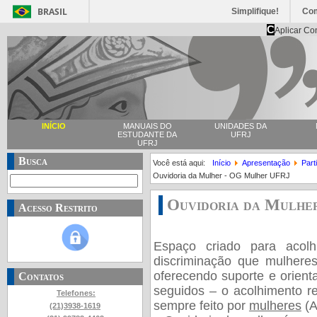
BRASIL
Simplifique!
Co
C
Aplicar Co
INÍCIO
MANUAIS DO
UNIDADES DA
ESTUDANTE DA
UFRJ
UFRJ
Busca
Você está aqui:
Início
Apresentação
Par
Ouvidoria da Mulher - OG Mulher UFRJ
Ouvidoria da Mulh
Acesso Restrito
Espaço criado para acolh
discriminação que mulhere
oferecendo suporte e orien
Contatos
seguidos – o acolhimento re
Telefones:
sempre feito por
mulheres
(A
(21)3938-1619